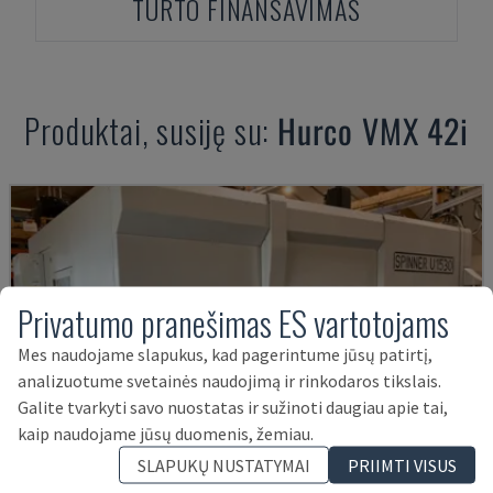
TURTO FINANSAVIMAS
Produktai, susiję su:
Hurco
VMX 42i
Privatumo pranešimas ES vartotojams
Mes naudojame slapukus, kad pagerintume jūsų patirtį,
analizuotume svetainės naudojimą ir rinkodaros tikslais.
Galite tvarkyti savo nuostatas ir sužinoti daugiau apie tai,
kaip naudojame jūsų duomenis, žemiau.
SLAPUKŲ NUSTATYMAI
PRIIMTI VISUS