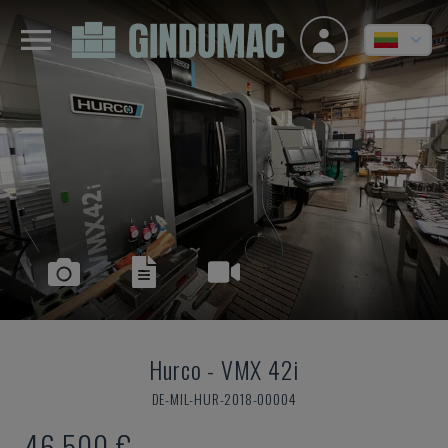
Hurco
-
VMX 42i
DE-MIL-HUR-2018-00004
46.500 €