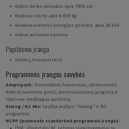
Suklio darbo valandos: apie 7800 val.
Mašinos svoris: apie 6 850 kg
Bendras elektros energijos poreikis: apie 28 kVA
Vidinė aušinimo sistema
Papildoma įranga
Skiedrų transporteris
Programinės įrangos savybės
Adaptipath:
Trochoidinis frezavimas, užtikrinantis
didesnį nuėmimo greitį, kontroliuojamą įjungimą ir
likutinės medžiagos aptikimą
Dialog / NC Mix:
Leidžia maišyti "Dialog" ir NC
programas
NCPP (pramonės standartinė programinė įranga):
ISNC išplėstinis NC režimas suderinamumui su