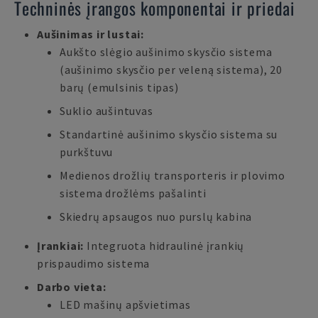
Techninės įrangos komponentai ir priedai
Aušinimas ir lustai:
Aukšto slėgio aušinimo skysčio sistema
(aušinimo skysčio per veleną sistema), 20
barų (emulsinis tipas)
Suklio aušintuvas
Standartinė aušinimo skysčio sistema su
purkštuvu
Medienos drožlių transporteris ir plovimo
sistema drožlėms pašalinti
Skiedrų apsaugos nuo purslų kabina
Įrankiai:
Integruota hidraulinė įrankių
prispaudimo sistema
Darbo vieta:
LED mašinų apšvietimas