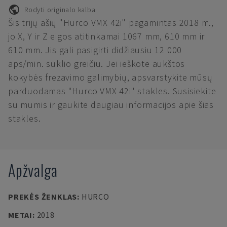
Rodyti originalo kalba
Šis trijų ašių "Hurco VMX 42i" pagamintas 2018 m.,
jo X, Y ir Z eigos atitinkamai 1067 mm, 610 mm ir
610 mm. Jis gali pasigirti didžiausiu 12 000
aps/min. suklio greičiu. Jei ieškote aukštos
kokybės frezavimo galimybių, apsvarstykite mūsų
parduodamas "Hurco VMX 42i" stakles. Susisiekite
su mumis ir gaukite daugiau informacijos apie šias
stakles.
Apžvalga
PREKĖS ŽENKLAS
:
HURCO
METAI
:
2018