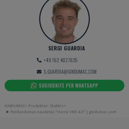
SERGI GUARDIA
+49 162 4027635
S.GUARDIA@GINDUMAC.COM
SUSISIEKITE PER WHATSAPP
GINDUMAC
Produktai
Staklės
➤ Parduodamas naudotas "Hurco VMX 42i" | gindumac.com