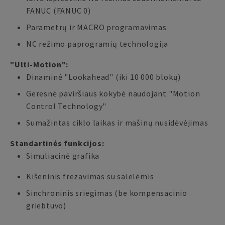
FANUC (FANUC 0)
Parametrų ir MACRO programavimas
NC režimo paprogramių technologija
"Ulti-Motion":
Dinaminė "Lookahead" (iki 10 000 blokų)
Geresnė paviršiaus kokybė naudojant "Motion
Control Technology"
Sumažintas ciklo laikas ir mašinų nusidėvėjimas
Standartinės funkcijos:
Simuliacinė grafika
Kišeninis frezavimas su salelėmis
Sinchroninis sriegimas (be kompensacinio
griebtuvo)