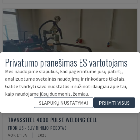
Privatumo pranešimas ES vartotojams
Mes naudojame slapukus, kad pagerintume jūsų patirtį,
analizuotume svetainės naudojimą ir rinkodaros tikslais.
Galite tvarkyti savo nuostatas ir sužinoti daugiau apie tai,
kaip naudojame jūsų duomenis, žemiau.
SLAPUKŲ NUSTATYMAI
PRIIMTI VISUS
TRANSSTEEL 4000 PULSE WELDING CELL
FRONIUS - SUVIRINIMO ROBOTAS
VOKIETIJA
2025