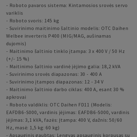
- Roboto pavaros sistema: Kintamosios srovės servo
variklis
- Roboto svoris: 145 kg
- Suvirinimo maitinimo šaltinio modelis: OTC Daihen
Welbee inverteris P400 (MIG/MAG, aušinamas
dujomis)
- Maitinimo šaltinio tinklo įtampa: 3 x 400 V / 50 Hz
(+/- 15 %)
- Maitinimo šaltinio vardinė įėjimo galia: 18,2 kVA
- Suvirinimo srovės diapazonas: 30 - 400 A
- Suvirinimo įtampos diapazonas: 12 - 34 V
- Maitinimo šaltinio darbo ciklas: 400 A, esant 30 %
apkrovai
- Roboto valdiklis: OTC Daihen FD11 (Modelis:
EAFDB6-S000, vardinis įėjimas: EAFDB6-S000, vardinis
įėjimas: 3,1 kVA, fazės: Įtampa: 400 V, dažnis: 50/60
Hz, masė: 1,5 kg: 60 kg)
- Apsauginis gaubtas: Lengvas apsauginis korpusas su