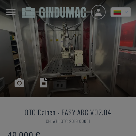
OTC Daihen
-
EASY ARC V02.04
CH-WEL-OTC-2019-00001
49.000 €