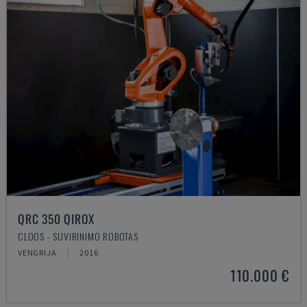
QRC 350 QIROX
CLOOS - SUVIRINIMO ROBOTAS
VENGRIJA
2016
110.000 €