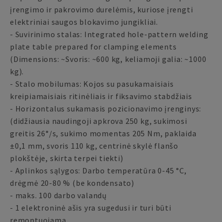
įrengimo ir pakrovimo durelėmis, kuriose įrengti
elektriniai saugos blokavimo jungikliai.
- Suvirinimo stalas: Integrated hole-pattern welding
plate table prepared for clamping elements
(Dimensions: ~Svoris: ~600 kg, keliamoji galia: ~1000
kg).
- Stalo mobilumas: Kojos su pasukamaisiais
kreipiamaisiais ritinėliais ir fiksavimo stabdžiais
- Horizontalus sukamasis pozicionavimo įrenginys:
(didžiausia naudingoji apkrova 250 kg, sukimosi
greitis 26°/s, sukimo momentas 205 Nm, paklaida
±0,1 mm, svoris 110 kg, centrinė skylė flanšo
plokštėje, skirta terpei tiekti)
- Aplinkos sąlygos: Darbo temperatūra 0-45 °C,
drėgmė 20-80 % (be kondensato)
- maks. 100 darbo valandų
- 1 elektroninė ašis yra sugedusi ir turi būti
remontuojama