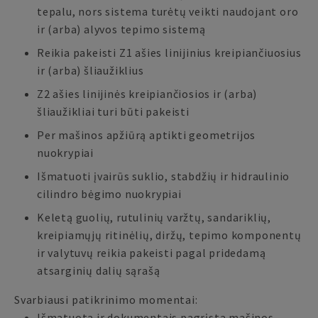
tepalu, nors sistema turėtų veikti naudojant oro
ir (arba) alyvos tepimo sistemą
Reikia pakeisti Z1 ašies linijinius kreipiančiuosius
ir (arba) šliaužiklius
Z2 ašies linijinės kreipiančiosios ir (arba)
šliaužikliai turi būti pakeisti
Per mašinos apžiūrą aptikti geometrijos
nuokrypiai
Išmatuoti įvairūs suklio, stabdžių ir hidraulinio
cilindro bėgimo nuokrypiai
Keletą guolių, rutulinių varžtų, sandariklių,
kreipiamųjų ritinėlių, diržų, tepimo komponentų
ir valytuvų reikia pakeisti pagal pridedamą
atsarginių dalių sąrašą
Svarbiausi patikrinimo momentai:
Išmatuota ir dokumentais pagrįsta mašinos