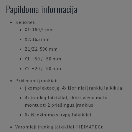
Papildoma informacija
Kelionės:
X1: 160,5 mm
X2: 165 mm
Z1/Z2: 580 mm
Y1: +50 / -50 mm
Y2: +20 / -50 mm
Pridedami įrankiai:
Į komplektaciją: 4x išoriniai įrankių laikikliai
4x įrankių laikikliai, skirti vienu metu
montuoti 2 priešingus įrankius
6x ištekinimo strypų laikikliai
Varomieji įrankių laikikliai (HEIMATEC):