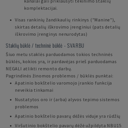
kanalai gali priklausyti tekinimo staklių
komplektacijai.
Visas rankinių žandikaulių rinkinys ("Manine"),
skirtas detalių iškrovimo įrenginiui (pats detalių
iškrovimo įrenginys nenurodytas)
Staklių būklė / techninė būklė - SVARBU
Šiuo metu staklės parduodamos tokios techninės
būklės, kokios yra, ir pardavėjas prieš parduodamas
NEGALI atlikti remonto darbų.
Pagrindinės žinomos problemos / būklės punktai:
Apatinio bokštelio varomojo įrankio funkcija
neveikia tinkamai
Nustatytos oro ir (arba) alyvos tepimo sistemos
problemos
Apatinio bokštelio pavarų dėžės viduje yra rūdžių
Viršutinio bokštelio pavarų dėžė užpildyta NBU15