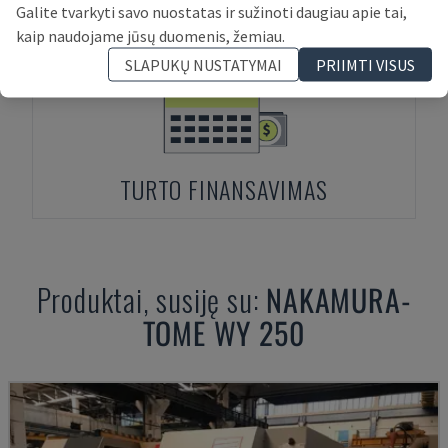
IŠANKSTINIS MOKĖJIMAS
Galite tvarkyti savo nuostatas ir sužinoti daugiau apie tai,
kaip naudojame jūsų duomenis, žemiau.
SLAPUKŲ NUSTATYMAI
PRIIMTI VISUS
TURTO FINANSAVIMAS
Produktai, susiję su:
NAKAMURA-
TOME
WY 250