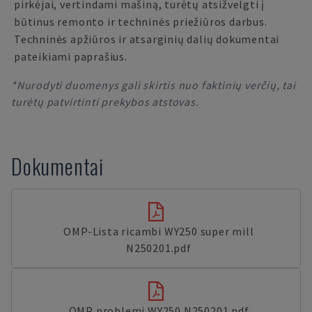
pirkėjai, vertindami mašiną, turėtų atsižvelgti į
būtinus remonto ir techninės priežiūros darbus.
Techninės apžiūros ir atsarginių dalių dokumentai
pateikiami paprašius.
*Nurodyti duomenys gali skirtis nuo faktinių verčių, tai
turėtų patvirtinti prekybos atstovas.
Dokumentai
OMP-Lista ricambi WY250 super mill
N250201.pdf
OMP problemi WY250 N250201.pdf