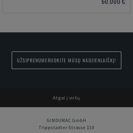
60.000 €
UŽSIPRENUMERUOKITE MŪSŲ NAUJIENLAIŠKĮ!
Atgal į viršų
GINDUMAC GmbH
Trippstadter Strasse 110