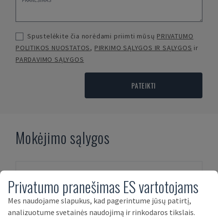
Spustelėkite čia norėdami priimti mūsų
PRIVATUMO
POLITIKOS NUOSTATOS
,
PIRKIMO SĄLYGOS IR SĄLYGOS
ir
PARDAVIMO SĄLYGOS
PATEIKTI
Mokėjimo sąlygos
Privatumo pranešimas ES vartotojams
Mes naudojame slapukus, kad pagerintume jūsų patirtį,
analizuotume svetainės naudojimą ir rinkodaros tikslais.