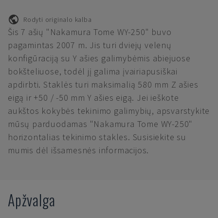
Rodyti originalo kalba
Šis 7 ašių "Nakamura Tome WY-250" buvo
pagamintas 2007 m. Jis turi dviejų velenų
konfigūraciją su Y ašies galimybėmis abiejuose
bokšteliuose, todėl jį galima įvairiapusiškai
apdirbti. Staklės turi maksimalią 580 mm Z ašies
eigą ir +50 / -50 mm Y ašies eigą. Jei ieškote
aukštos kokybės tekinimo galimybių, apsvarstykite
mūsų parduodamas "Nakamura Tome WY-250"
horizontalias tekinimo stakles. Susisiekite su
mumis dėl išsamesnės informacijos.
Apžvalga