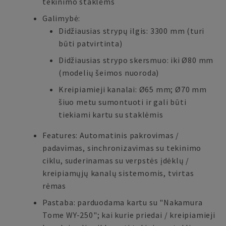
tekinimo staklėms
Galimybė:
Didžiausias strypų ilgis: 3300 mm (turi
būti patvirtinta)
Didžiausias strypo skersmuo: iki Ø80 mm
(modelių šeimos nuoroda)
Kreipiamieji kanalai: Ø65 mm; Ø70 mm
šiuo metu sumontuoti ir gali būti
tiekiami kartu su staklėmis
Features: Automatinis pakrovimas /
padavimas, sinchronizavimas su tekinimo
ciklu, suderinamas su verpstės įdėklų /
kreipiamųjų kanalų sistemomis, tvirtas
rėmas
Pastaba: parduodama kartu su "Nakamura
Tome WY-250"; kai kurie priedai / kreipiamieji