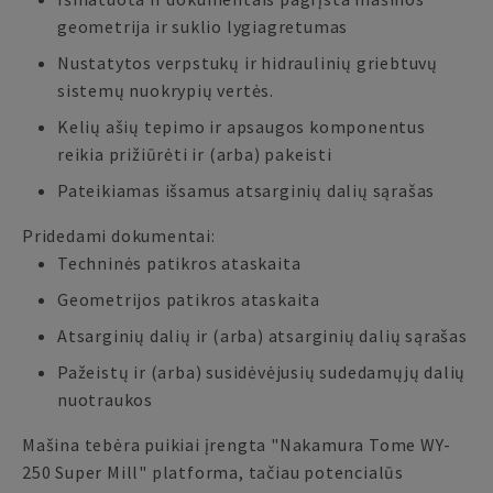
geometrija ir suklio lygiagretumas
Nustatytos verpstukų ir hidraulinių griebtuvų
sistemų nuokrypių vertės.
Kelių ašių tepimo ir apsaugos komponentus
reikia prižiūrėti ir (arba) pakeisti
Pateikiamas išsamus atsarginių dalių sąrašas
Pridedami dokumentai:
Techninės patikros ataskaita
Geometrijos patikros ataskaita
Atsarginių dalių ir (arba) atsarginių dalių sąrašas
Pažeistų ir (arba) susidėvėjusių sudedamųjų dalių
nuotraukos
Mašina tebėra puikiai įrengta "Nakamura Tome WY-
250 Super Mill" platforma, tačiau potencialūs