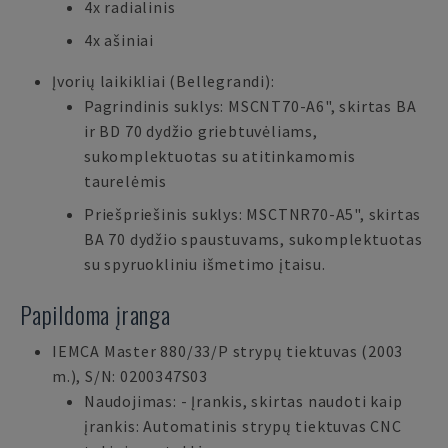
4x radialinis
4x ašiniai
Įvorių laikikliai (Bellegrandi):
Pagrindinis suklys: MSCNT70-A6", skirtas BA
ir BD 70 dydžio griebtuvėliams,
sukomplektuotas su atitinkamomis
taurelėmis
Priešpriešinis suklys: MSCTNR70-A5", skirtas
BA 70 dydžio spaustuvams, sukomplektuotas
su spyruokliniu išmetimo įtaisu.
Papildoma įranga
IEMCA Master 880/33/P strypų tiektuvas (2003
m.), S/N: 0200347S03
Naudojimas: - Įrankis, skirtas naudoti kaip
įrankis: Automatinis strypų tiektuvas CNC