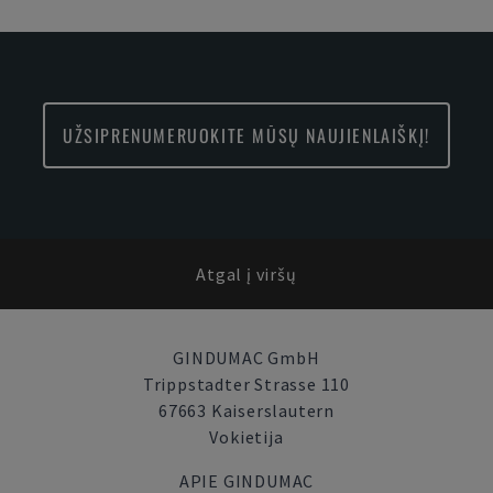
UŽSIPRENUMERUOKITE MŪSŲ NAUJIENLAIŠKĮ!
Atgal į viršų
GINDUMAC GmbH
Trippstadter Strasse 110
67663 Kaiserslautern
Vokietija
APIE GINDUMAC