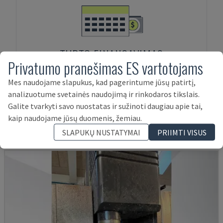
TURTO FINANSAVIMAS
Privatumo pranešimas ES vartotojams
Mes naudojame slapukus, kad pagerintume jūsų patirtį,
analizuotume svetainės naudojimą ir rinkodaros tikslais.
Produktai, susiję su:
Mazak
VTC 200
Galite tvarkyti savo nuostatas ir sužinoti daugiau apie tai,
kaip naudojame jūsų duomenis, žemiau.
B
SLAPUKŲ NUSTATYMAI
PRIIMTI VISUS