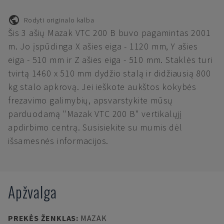
Rodyti originalo kalba
Šis 3 ašių Mazak VTC 200 B buvo pagamintas 2001
m. Jo įspūdinga X ašies eiga - 1120 mm, Y ašies
eiga - 510 mm ir Z ašies eiga - 510 mm. Staklės turi
tvirtą 1460 x 510 mm dydžio stalą ir didžiausią 800
kg stalo apkrovą. Jei ieškote aukštos kokybės
frezavimo galimybių, apsvarstykite mūsų
parduodamą "Mazak VTC 200 B" vertikalųjį
apdirbimo centrą. Susisiekite su mumis dėl
išsamesnės informacijos.
Apžvalga
PREKĖS ŽENKLAS
:
MAZAK