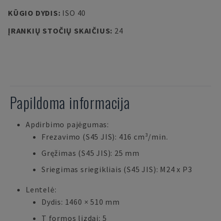
KŪGIO DYDIS
:
ISO 40
ĮRANKIŲ STOČIŲ SKAIČIUS
:
24
Papildoma informacija
Apdirbimo pajėgumas:
Frezavimo (S45 JIS): 416 cm³/min.
Gręžimas (S45 JIS): 25 mm
Sriegimas sriegikliais (S45 JIS): M24 x P3
Lentelė:
Dydis: 1460 × 510 mm
T formos lizdai: 5