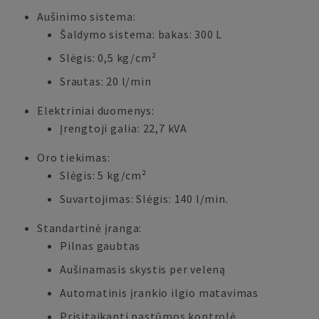
Aušinimo sistema:
Šaldymo sistema: bakas: 300 L
Slėgis: 0,5 kg/cm²
Srautas: 20 l/min
Elektriniai duomenys:
Įrengtoji galia: 22,7 kVA
Oro tiekimas:
Slėgis: 5 kg/cm²
Suvartojimas: Slėgis: 140 l/min.
Standartinė įranga:
Pilnas gaubtas
Aušinamasis skystis per veleną
Automatinis įrankio ilgio matavimas
Prisitaikanti pastūmos kontrolė