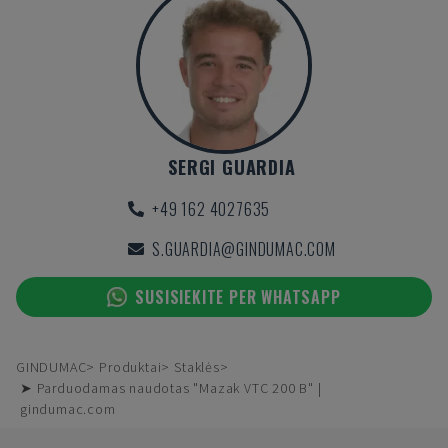
SERGI GUARDIA
+49 162 4027635
S.GUARDIA@GINDUMAC.COM
SUSISIEKITE PER WHATSAPP
GINDUMAC
Produktai
Staklės
➤ Parduodamas naudotas "Mazak VTC 200 B" |
gindumac.com