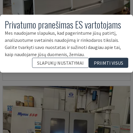
Privatumo pranešimas ES vartotojams
Mes naudojame slapukus, kad pagerintume jūsų patirtį,
analizuotume svetainės naudojimą ir rinkodaros tikslais.
U5-1530
Galite tvarkyti savo nuostatas ir sužinoti daugiau apie tai,
SPINNER - VERTIKALAUS APDIRBIMO CENTRAS
kaip naudojame jūsų duomenis, žemiau.
VOKIETIJA
2021
6.000 VAL.
SLAPUKŲ NUSTATYMAI
PRIIMTI VISUS
145.000 €