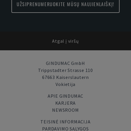
UŽSIPRENUMERUOKITE MŪSŲ NAUJIENLAIŠKĮ!
Atgal į viršų
GINDUMAC GmbH
Trippstadter Strasse 110
67663 Kaiserslautern
Vokietija
APIE GINDUMAC
KARJERA
NEWSROOM
TEISINĖ INFORMACIJA
PARDAVIMO SĄLYGOS