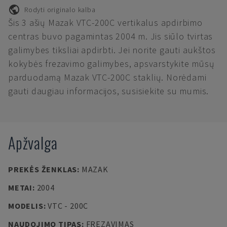
Rodyti originalo kalba
Šis 3 ašių Mazak VTC-200C vertikalus apdirbimo
centras buvo pagamintas 2004 m. Jis siūlo tvirtas
galimybes tiksliai apdirbti. Jei norite gauti aukštos
kokybės frezavimo galimybes, apsvarstykite mūsų
parduodamą Mazak VTC-200C staklių. Norėdami
gauti daugiau informacijos, susisiekite su mumis.
Apžvalga
PREKĖS ŽENKLAS
:
MAZAK
METAI
:
2004
MODELIS
:
VTC - 200C
NAUDOJIMO TIPAS
:
FREZAVIMAS