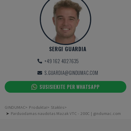
SERGI GUARDIA
+49 162 4027635
S.GUARDIA@GINDUMAC.COM
SUSISIEKITE PER WHATSAPP
GINDUMAC
Produktai
Staklės
➤ Parduodamas naudotas Mazak VTC - 200C | gindumac.com