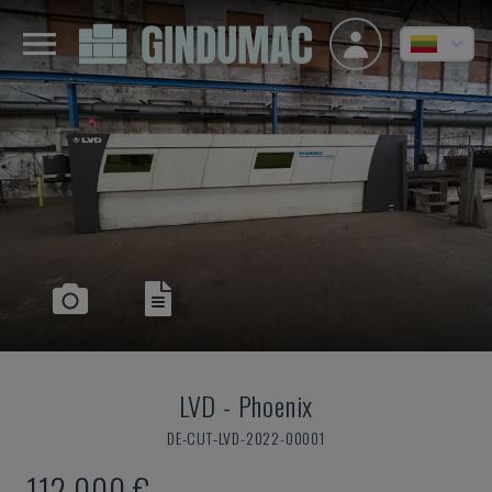
LVD
-
Phoenix
DE-CUT-LVD-2022-00001
112.000 €