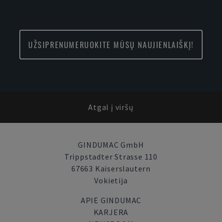
UŽSIPRENUMERUOKITE MŪSŲ NAUJIENLAIŠKĮ!
Atgal į viršų
GINDUMAC GmbH
Trippstadter Strasse 110
67663 Kaiserslautern
Vokietija
APIE GINDUMAC
KARJERA