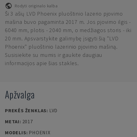
Rodyti originalo kalba
Ši 3 ašių LVD Phoenix pluoštinio lazerio pjovimo
mašina buvo pagaminta 2017 m. Jos pjovimo ilgis -
6040 mm, plotis - 2040 mm, o medžiagos storis - iki
20 mm. Apsvarstykite galimybę įsigyti šią "LVD
Phoenix" pluoštinio lazerinio pjovimo mašiną.
Susisiekite su mumis ir gaukite daugiau
informacijos apie šias stakles.
Apžvalga
PREKĖS ŽENKLAS
:
LVD
METAI
:
2017
MODELIS
:
PHOENIX