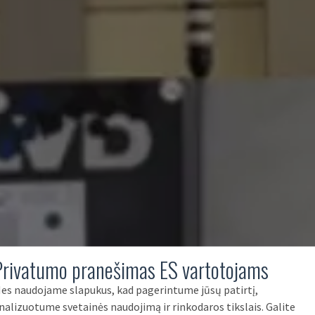
Privatumo pranešimas ES vartotojams
es naudojame slapukus, kad pagerintume jūsų patirtį,
nalizuotume svetainės naudojimą ir rinkodaros tikslais. Galite