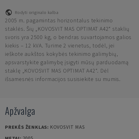
Rodyti originalo kalba
2005 m. pagamintas horizontalus tekinimo
staklės. Šių „KOVOSVIT MAS OPTIMAT A42“ staklių
svoris yra 2500 kg, o bendras suvartojamos galios
kiekis – 12 kVA. Turime 2 vienetus, todėl, jei
ieškote aukštos kokybės tekinimo galimybių,
apsvarstykite galimybę įsigyti mūsų parduodamą
staklę „KOVOSVIT MAS OPTIMAT A42“. Dėl
išsamesnės informacijos susisiekite su mumis.
Apžvalga
PREKĖS ŽENKLAS
:
KOVOSVIT MAS
METAI
:
2005