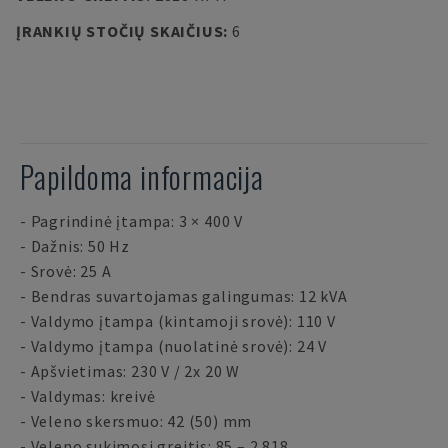
ĮRANKIŲ STOČIŲ SKAIČIUS
:
6
Papildoma informacija
- Pagrindinė įtampa: 3 × 400 V
- Dažnis: 50 Hz
- Srovė: 25 A
- Bendras suvartojamas galingumas: 12 kVA
- Valdymo įtampa (kintamoji srovė): 110 V
- Valdymo įtampa (nuolatinė srovė): 24 V
- Apšvietimas: 230 V / 2x 20 W
- Valdymas: kreivė
- Veleno skersmuo: 42 (50) mm
- Veleno sukimosi greitis: 85 – 2 818