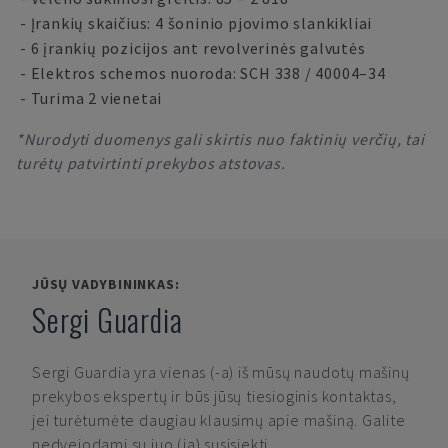
- Įrankių skaičius: 4 šoninio pjovimo slankikliai
- 6 įrankių pozicijos ant revolverinės galvutės
- Elektros schemos nuoroda: SCH 338 / 40004–34
- Turima 2 vienetai
*Nurodyti duomenys gali skirtis nuo faktinių verčių, tai
turėtų patvirtinti prekybos atstovas.
JŪSŲ VADYBININKAS:
Sergi Guardia
Sergi Guardia
yra vienas (-a) iš mūsų naudotų mašinų
prekybos ekspertų ir būs jūsų tiesioginis kontaktas,
jei turėtumėte daugiau klausimų apie mašiną. Galite
nedvejodami su juo (ja) susisiekti.