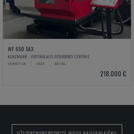
WF 650 5AX
KUNZMANN - VERTIKALAUS APDIRBIMO CENTRAS
VOKIETIJA
2025
58 VAL.
218.000 €
UŽSIPRENUMERUOKITE MŪSŲ NAUJIENLAIŠKĮ!