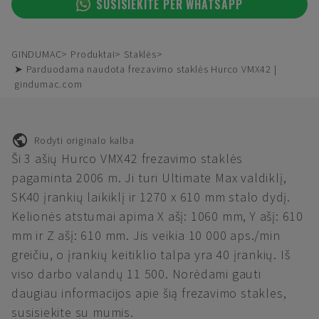
SUSISIEKITE PER WHATSAPP
GINDUMAC
Produktai
Staklės
➤ Parduodama naudota frezavimo staklės Hurco VMX42 |
gindumac.com
Rodyti originalo kalba
Ši 3 ašių Hurco VMX42 frezavimo staklės
pagaminta 2006 m. Ji turi Ultimate Max valdiklį,
SK40 įrankių laikiklį ir 1270 x 610 mm stalo dydį.
Kelionės atstumai apima X ašį: 1060 mm, Y ašį: 610
mm ir Z ašį: 610 mm. Jis veikia 10 000 aps./min
greičiu, o įrankių keitiklio talpa yra 40 įrankių. Iš
viso darbo valandų 11 500. Norėdami gauti
daugiau informacijos apie šią frezavimo stakles,
susisiekite su mumis.