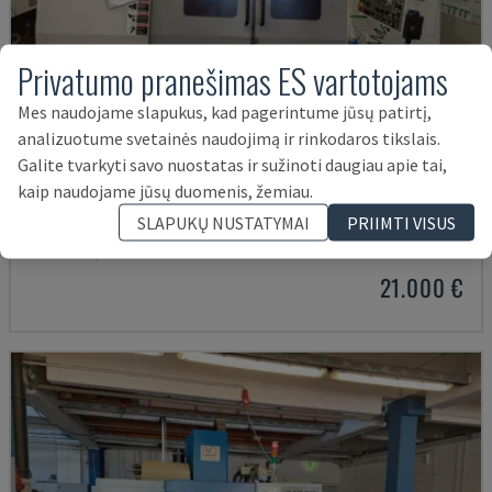
Privatumo pranešimas ES vartotojams
Mes naudojame slapukus, kad pagerintume jūsų patirtį,
analizuotume svetainės naudojimą ir rinkodaros tikslais.
Galite tvarkyti savo nuostatas ir sužinoti daugiau apie tai,
kaip naudojame jūsų duomenis, žemiau.
MYNX 550
SLAPUKŲ NUSTATYMAI
PRIIMTI VISUS
DAEWOO - VERTIKALAUS APDIRBIMO CENTRAS
ITALIJA
2003
21.000 €