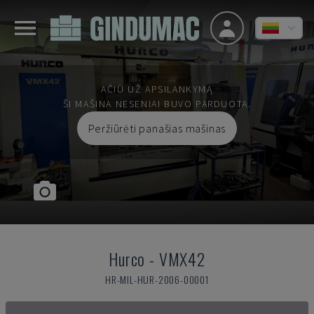
AČIŪ UŽ APSILANKYMĄ
ŠI MAŠINA NESENIAI BUVO PARDUOTA.
Peržiūrėti panašias mašinas
Hurco
-
VMX42
HR-MIL-HUR-2006-00001