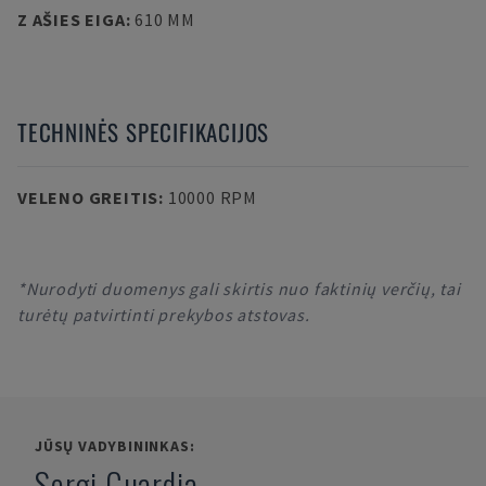
Z AŠIES EIGA
:
610 MM
TECHNINĖS SPECIFIKACIJOS
VELENO GREITIS
:
10000 RPM
*Nurodyti duomenys gali skirtis nuo faktinių verčių, tai
turėtų patvirtinti prekybos atstovas.
JŪSŲ VADYBININKAS:
Sergi Guardia