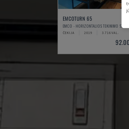
t
j
EMCOTURN 65
EMCO - HORIZONTALIOS TEKINIMO STAKL
ČEKIJA
2019
3.716 VAL.
92.0