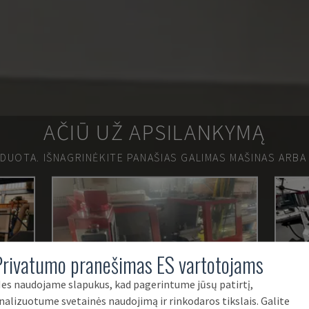
AČIŪ UŽ APSILANKYMĄ
RDUOTA.
IŠNAGRINĖKITE PANAŠIAS GALIMAS MAŠINAS ARBA
Privatumo pranešimas ES vartotojams
es naudojame slapukus, kad pagerintume jūsų patirtį,
nalizuotume svetainės naudojimą ir rinkodaros tikslais. Galite