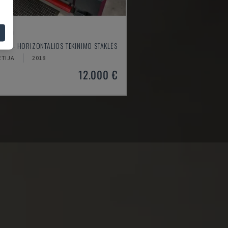
4610
MUM - HORIZONTALIOS TEKINIMO STAKLĖS
ETIJA
2018
12.000 €