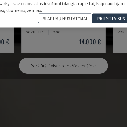
varkyti savo nuostatas ir sužinoti daugiau apie tai, kaip naudojame
ūsų duomenis, žemiau.
EMCOMAT 200X1000
TH 
SLAPUKŲ NUSTATYMAI
PRIIMTI VISUS
ĖS
EMCO - HORIZONTALIOS TEKINIMO STAKLĖS
OPTI
VOKIETIJA
2001
VOKI
00 €
14.000 €
Peržiūrėti visas panašias mašinas