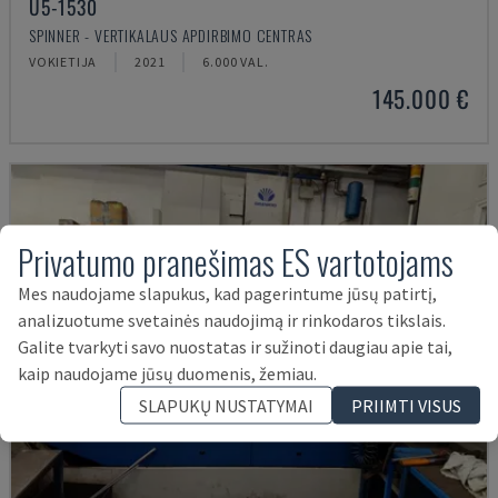
U5-1530
SPINNER - VERTIKALAUS APDIRBIMO CENTRAS
VOKIETIJA
2021
6.000 VAL.
145.000 €
Privatumo pranešimas ES vartotojams
Mes naudojame slapukus, kad pagerintume jūsų patirtį,
analizuotume svetainės naudojimą ir rinkodaros tikslais.
Galite tvarkyti savo nuostatas ir sužinoti daugiau apie tai,
kaip naudojame jūsų duomenis, žemiau.
SLAPUKŲ NUSTATYMAI
PRIIMTI VISUS