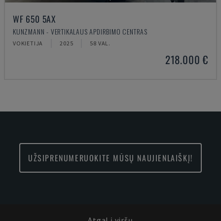
WF 650 5AX
KUNZMANN - VERTIKALAUS APDIRBIMO CENTRAS
VOKIETIJA
2025
58 VAL.
218.000 €
UŽSIPRENUMERUOKITE MŪSŲ NAUJIENLAIŠKĮ!
Atgal į viršų