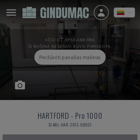
AČIŪ UŽ APSILANKYMĄ
ŠI MAŠINA NESENIAI BUVO PARDUOTA.
Peržiūrėti panašias mašinas
HARTFORD
-
Pro 1000
SI-MIL-HAR-2013-00001