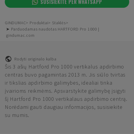
SUSISIEKITE PER WHATSAPP
GINDUMAC
Produktai
Staklės
➤ Parduodamas naudotas HARTFORD Pro 1000 |
gindumac.com
Rodyti originalo kalba
Šis 3 ašių Hartford Pro 1000 vertikalus apdirbimo
centras buvo pagamintas 2013 m. Jis siūlo tvirtas
ir tikslias apdirbimo galimybes, idealiai tinka
įvairioms reikmėms. Apsvarstykite galimybę įsigyti
šį Hartford Pro 1000 vertikalaus apdirbimo centrą.
Norėdami gauti daugiau informacijos, susisiekite
su mumis.