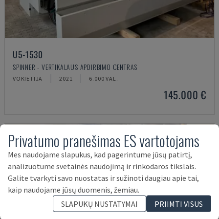
U5-1530
SPINNER - VERTIKALAUS APDIRBIMO CENTRAS
VOKIETIJA
2021
6.000 VAL.
145.000 €
Privatumo pranešimas ES vartotojams
Mes naudojame slapukus, kad pagerintume jūsų patirtį,
analizuotume svetainės naudojimą ir rinkodaros tikslais.
Galite tvarkyti savo nuostatas ir sužinoti daugiau apie tai,
kaip naudojame jūsų duomenis, žemiau.
SLAPUKŲ NUSTATYMAI
PRIIMTI VISUS