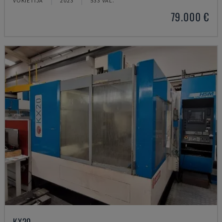
VOKIETIJA
2023
533 VAL.
79.000 €
KX20