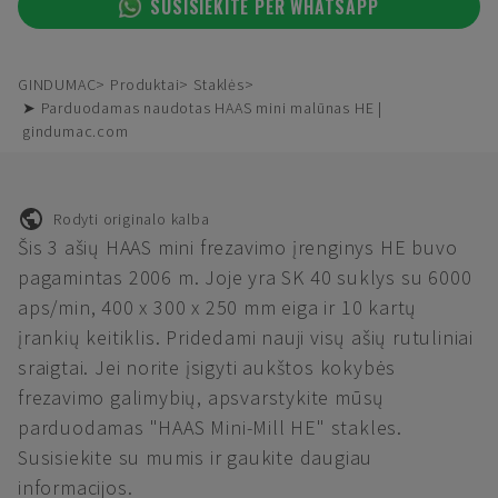
SUSISIEKITE PER WHATSAPP
GINDUMAC
Produktai
Staklės
➤ Parduodamas naudotas HAAS mini malūnas HE |
gindumac.com
Rodyti originalo kalba
Šis 3 ašių HAAS mini frezavimo įrenginys HE buvo
pagamintas 2006 m. Joje yra SK 40 suklys su 6000
aps/min, 400 x 300 x 250 mm eiga ir 10 kartų
įrankių keitiklis. Pridedami nauji visų ašių rutuliniai
sraigtai. Jei norite įsigyti aukštos kokybės
frezavimo galimybių, apsvarstykite mūsų
parduodamas "HAAS Mini-Mill HE" stakles.
Susisiekite su mumis ir gaukite daugiau
informacijos.