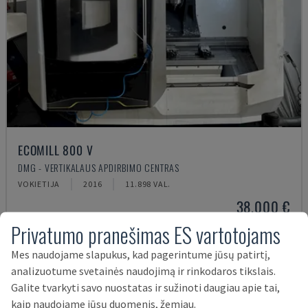
ECOMILL 800 V
DMG - VERTIKALAUS APDIRBIMO CENTRAS
VOKIETIJA
2016
11.898 VAL.
38.000 €
Privatumo pranešimas ES vartotojams
Mes naudojame slapukus, kad pagerintume jūsų patirtį,
analizuotume svetainės naudojimą ir rinkodaros tikslais.
Galite tvarkyti savo nuostatas ir sužinoti daugiau apie tai,
kaip naudojame jūsų duomenis, žemiau.