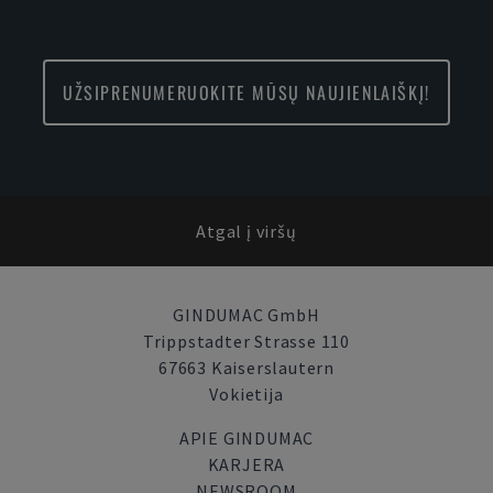
UŽSIPRENUMERUOKITE MŪSŲ NAUJIENLAIŠKĮ!
Atgal į viršų
GINDUMAC GmbH
Trippstadter Strasse 110
67663 Kaiserslautern
Vokietija
APIE GINDUMAC
KARJERA
NEWSROOM