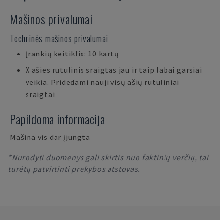
Mašinos privalumai
Techninės mašinos privalumai
Įrankių keitiklis: 10 kartų
X ašies rutulinis sraigtas jau ir taip labai garsiai
veikia. Pridedami nauji visų ašių rutuliniai
sraigtai.
Papildoma informacija
Mašina vis dar įjungta
*Nurodyti duomenys gali skirtis nuo faktinių verčių, tai
turėtų patvirtinti prekybos atstovas.