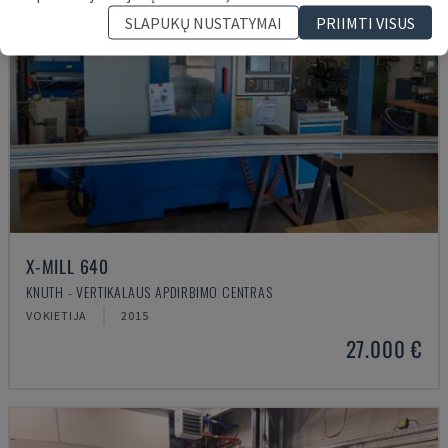
SLAPUKŲ NUSTATYMAI
PRIIMTI VISUS
X-MILL 640
KNUTH - VERTIKALAUS APDIRBIMO CENTRAS
VOKIETIJA
2015
27.000 €