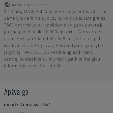
Rodyti originalo kalba
Šis 3 ašių HAAS VCE 550 buvo pagamintas 2001 m.
Jame yra darbinis suklys, kurio didžiausias greitis
7500 aps/min, o su papildoma dviguba pavara jį
galima padidinti iki 10 000 aps/min. Darbo zonos
matmenys yra 508 x 406 x 508 mm, o stalas gali
išlaikyti iki 1350 kg svorį. Apsvarstykite galimybę
įsigyti šį HAAS VCE 550 vertikalųjį apdirbimo
centrą. Susisiekite su mumis ir gaukite daugiau
informacijos apie šias stakles.
Apžvalga
PREKĖS ŽENKLAS
:
HAAS