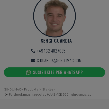
SERGI GUARDIA
+49 162 4027635
S.GUARDIA@GINDUMAC.COM
SUSISIEKITE PER WHATSAPP
GINDUMAC
Produktai
Staklės
➤ Parduodamas naudotas HAAS VCE 550 | gindumac.com