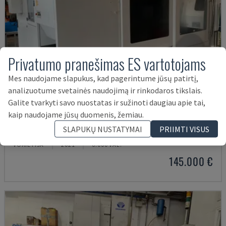
Privatumo pranešimas ES vartotojams
Mes naudojame slapukus, kad pagerintume jūsų patirtį,
analizuotume svetainės naudojimą ir rinkodaros tikslais.
Galite tvarkyti savo nuostatas ir sužinoti daugiau apie tai,
kaip naudojame jūsų duomenis, žemiau.
U5-1530
SLAPUKŲ NUSTATYMAI
PRIIMTI VISUS
SPINNER - VERTIKALAUS APDIRBIMO CENTRAS
VOKIETIJA
2021
6.000 VAL.
145.000 €