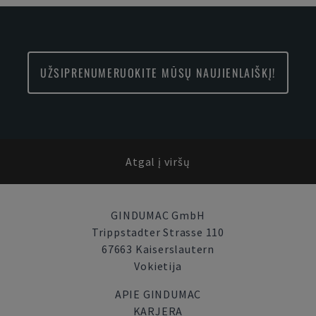
UŽSIPRENUMERUOKITE MŪSŲ NAUJIENLAIŠKĮ!
Atgal į viršų
GINDUMAC GmbH
Trippstadter Strasse 110
67663 Kaiserslautern
Vokietija
APIE GINDUMAC
KARJERA