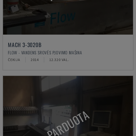
MACH 3-3020B
FLOW - VANDENS SROVĖS PJOVIMO MAŠINA
ČEKIJA
2014
12.320 VAL.
PARDUOTA