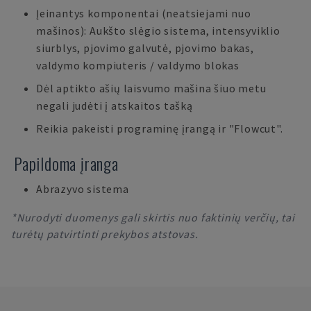
Įeinantys komponentai (neatsiejami nuo
mašinos): Aukšto slėgio sistema, intensyviklio
siurblys, pjovimo galvutė, pjovimo bakas,
valdymo kompiuteris / valdymo blokas
Dėl aptikto ašių laisvumo mašina šiuo metu
negali judėti į atskaitos tašką
Reikia pakeisti programinę įrangą ir "Flowcut".
Papildoma įranga
Abrazyvo sistema
*Nurodyti duomenys gali skirtis nuo faktinių verčių, tai
turėtų patvirtinti prekybos atstovas.