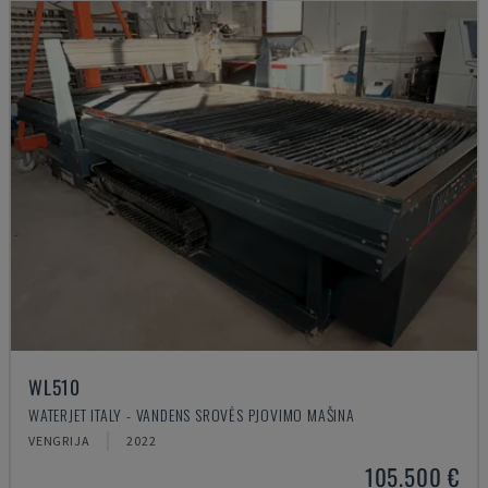
WL510
WATERJET ITALY - VANDENS SROVĖS PJOVIMO MAŠINA
VENGRIJA
2022
105.500 €