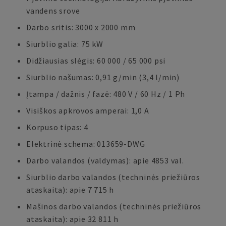
vandens srove
Darbo sritis: 3000 x 2000 mm
Siurblio galia: 75 kW
Didžiausias slėgis: 60 000 / 65 000 psi
Siurblio našumas: 0,91 g/min (3,4 l/min)
Įtampa / dažnis / fazė: 480 V / 60 Hz / 1 Ph
Visiškos apkrovos amperai: 1,0 A
Korpuso tipas: 4
Elektrinė schema: 013659-DWG
Darbo valandos (valdymas): apie 4853 val.
Siurblio darbo valandos (techninės priežiūros
ataskaita): apie 7 715 h
Mašinos darbo valandos (techninės priežiūros
ataskaita): apie 32 811 h