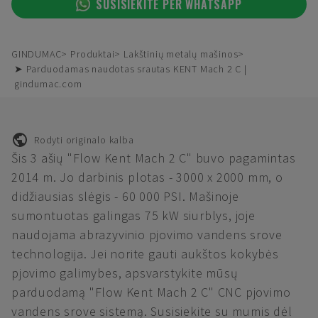
SUSISIEKITE PER WHATSAPP
GINDUMAC
Produktai
Lakštinių metalų mašinos
➤ Parduodamas naudotas srautas KENT Mach 2 C |
gindumac.com
Rodyti originalo kalba
Šis 3 ašių "Flow Kent Mach 2 C" buvo pagamintas
2014 m. Jo darbinis plotas - 3000 x 2000 mm, o
didžiausias slėgis - 60 000 PSI. Mašinoje
sumontuotas galingas 75 kW siurblys, joje
naudojama abrazyvinio pjovimo vandens srove
technologija. Jei norite gauti aukštos kokybės
pjovimo galimybes, apsvarstykite mūsų
parduodamą "Flow Kent Mach 2 C" CNC pjovimo
vandens srove sistemą. Susisiekite su mumis dėl