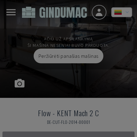
AČIŪ UŽ APSILANKYMĄ
ŠI MAŠINA NESENIAI BUVO PARDUOTA.
Peržiūrėti panašias mašinas
Flow
-
KENT Mach 2 C
DE-CUT-FLO-2014-00001