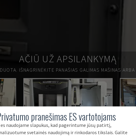
AČIŪ UŽ APSILANKYMĄ
RDUOTA.
IŠNAGRINĖKITE PANAŠIAS GALIMAS MAŠINAS ARBA
Privatumo pranešimas ES vartotojams
es naudojame slapukus, kad pagerintume jūsų patirtį,
nalizuotume svetainės naudojimą ir rinkodaros tikslais. Galite