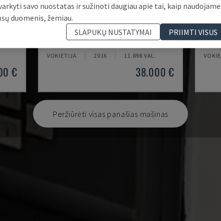
varkyti savo nuostatas ir sužinoti daugiau apie tai, kaip naudojame
ūsų duomenis, žemiau.
ECOMILL 800 V
X-MI
SLAPUKŲ NUSTATYMAI
PRIIMTI VISUS
ENTRAS
DMG - VERTIKALAUS APDIRBIMO CENTRAS
KNUTH
VOKIETIJA
2016
11.898 VAL.
VOKIE
00 €
38.000 €
Peržiūrėti visas panašias mašinas