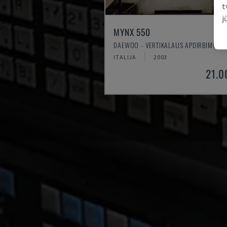
t
j
MYNX 550
DAEWOO - VERTIKALAUS APDIRBIMO C
ITALIJA
2003
21.0