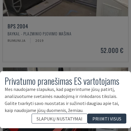
BPS 2004
BAYKAL - PLAZMINIO PJOVIMO MAŠINA
RUMUNIJA
2019
52.000 €
Privatumo pranešimas ES vartotojams
Mes naudojame slapukus, kad pagerintume jūsų patirtį,
analizuotume svetainės naudojimą ir rinkodaros tikslais.
Galite tvarkyti savo nuostatas ir sužinoti daugiau apie tai,
kaip naudojame jūsų duomenis, žemiau.
SLAPUKŲ NUSTATYMAI
PRIIMTI VISUS