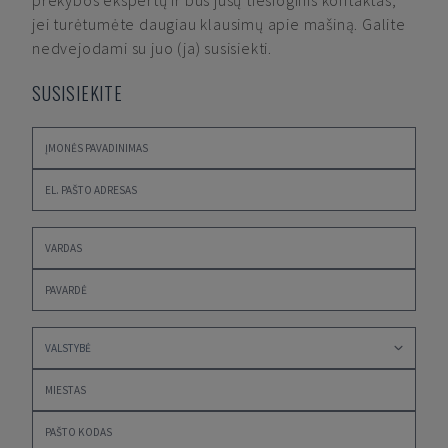
prekybos ekspertų ir būs jūsų tiesioginis kontaktas,
jei turėtumėte daugiau klausimų apie mašiną. Galite
nedvejodami su juo (ja) susisiekti.
SUSISIEKITE