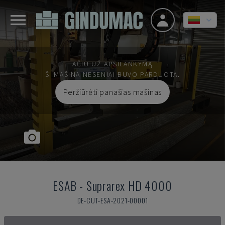
AČIŪ UŽ APSILANKYMĄ
ŠI MAŠINA NESENIAI BUVO PARDUOTA.
Peržiūrėti panašias mašinas
ESAB
-
Suprarex HD 4000
DE-CUT-ESA-2021-00001