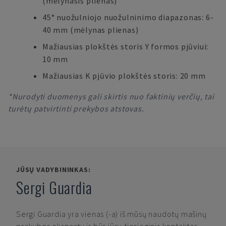
(mėlynasis plienas)
45° nuožulniojo nuožulninimo diapazonas: 6-
40 mm (mėlynas plienas)
Mažiausias plokštės storis Y formos pjūviui:
10 mm
Mažiausias K pjūvio plokštės storis: 20 mm
*Nurodyti duomenys gali skirtis nuo faktinių verčių, tai
turėtų patvirtinti prekybos atstovas.
JŪSŲ VADYBININKAS:
Sergi Guardia
Sergi Guardia
yra vienas (-a) iš mūsų naudotų mašinų