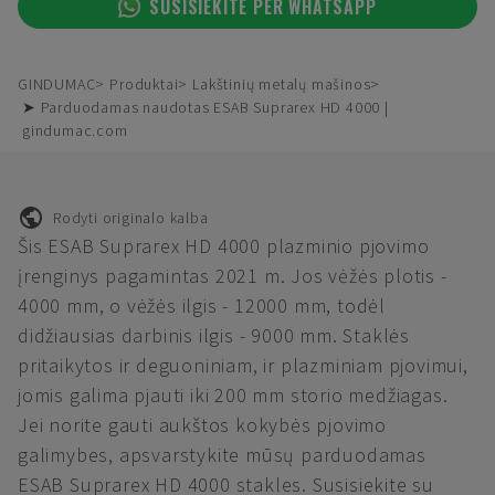
SUSISIEKITE PER WHATSAPP
GINDUMAC
Produktai
Lakštinių metalų mašinos
➤ Parduodamas naudotas ESAB Suprarex HD 4000 |
gindumac.com
Rodyti originalo kalba
Šis ESAB Suprarex HD 4000 plazminio pjovimo
įrenginys pagamintas 2021 m. Jos vėžės plotis -
4000 mm, o vėžės ilgis - 12000 mm, todėl
didžiausias darbinis ilgis - 9000 mm. Staklės
pritaikytos ir deguoniniam, ir plazminiam pjovimui,
jomis galima pjauti iki 200 mm storio medžiagas.
Jei norite gauti aukštos kokybės pjovimo
galimybes, apsvarstykite mūsų parduodamas
ESAB Suprarex HD 4000 stakles. Susisiekite su