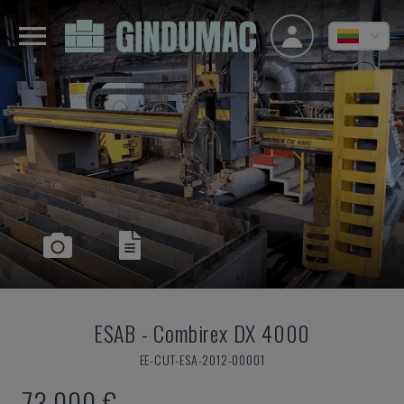
ESAB
-
Combirex DX 4000
EE-CUT-ESA-2012-00001
73.000 €