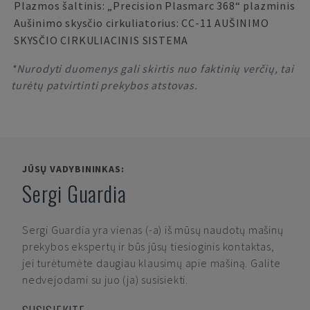
Plazmos šaltinis: „Precision Plasmarc 368“ plazminis
Aušinimo skysčio cirkuliatorius: CC-11 AUŠINIMO
SKYSČIO CIRKULIACINIS SISTEMA
*Nurodyti duomenys gali skirtis nuo faktinių verčių, tai
turėtų patvirtinti prekybos atstovas.
JŪSŲ VADYBININKAS:
Sergi Guardia
Sergi Guardia
yra vienas (-a) iš mūsų naudotų mašinų
prekybos ekspertų ir būs jūsų tiesioginis kontaktas,
jei turėtumėte daugiau klausimų apie mašiną. Galite
nedvejodami su juo (ja) susisiekti.