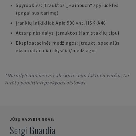
Spyruoklės: įtrauktos „Hainbuch“ spyruoklės
(pagal susitarimą)
Įrankių laikikliai: Apie 500 vnt. HSK-A40
Atsarginės dalys: Įtrauktos šiam staklių tipui
Eksploatacinės medžiagos: Įtraukti specialūs
eksploataciniai skysčiai/medžiagos
*Nurodyti duomenys gali skirtis nuo faktinių verčių, tai
turėtų patvirtinti prekybos atstovas.
JŪSŲ VADYBININKAS:
Sergi Guardia