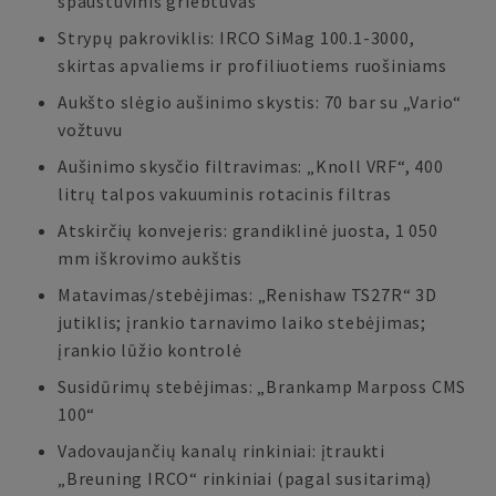
spaustuvinis griebtuvas
Strypų pakroviklis: IRCO SiMag 100.1-3000,
skirtas apvaliems ir profiliuotiems ruošiniams
Aukšto slėgio aušinimo skystis: 70 bar su „Vario“
vožtuvu
Aušinimo skysčio filtravimas: „Knoll VRF“, 400
litrų talpos vakuuminis rotacinis filtras
Atskirčių konvejeris: grandiklinė juosta, 1 050
mm iškrovimo aukštis
Matavimas/stebėjimas: „Renishaw TS27R“ 3D
jutiklis; įrankio tarnavimo laiko stebėjimas;
įrankio lūžio kontrolė
Susidūrimų stebėjimas: „Brankamp Marposs CMS
100“
Vadovaujančių kanalų rinkiniai: įtraukti
„Breuning IRCO“ rinkiniai (pagal susitarimą)