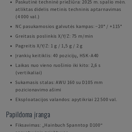
Paskutinė techninė priežiūra: 2025 m. spalio mėn.
atliktas didelis metinis techninis aptarnavimas
(4 000 val.)
NC pasukamosios galvutės kampas: −20° / +115°
Greitasis poslinkis X/Y/Z: 75 m/min
Pagreitis X/Y/Z: 1 g / 1,5 g / 2 g
Įrankių keitiklis: 40 pozicijų, HSK-A40
Laikas nuo vieno ruošinio iki kito: 2,6 s
(vertikaliai)
Sukamasis stalas: AWU 160 su D105 mm
pozicionavimo ašimi
Eksploatacijos valandos: apytikriai 22 500 val.
Papildoma įranga
Fiksavimas: „Hainbuch Spanntop D100“