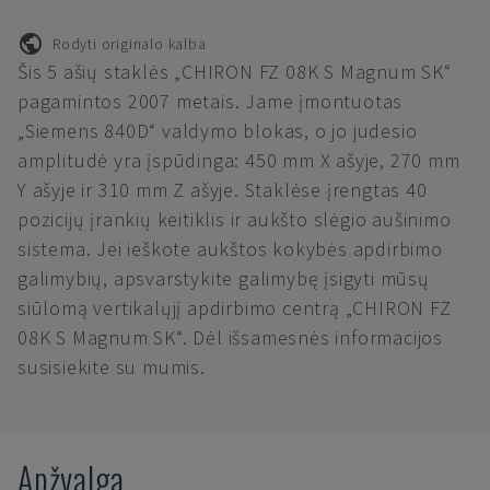
Rodyti originalo kalba
Šis 5 ašių staklės „CHIRON FZ 08K S Magnum SK“
pagamintos 2007 metais. Jame įmontuotas
„Siemens 840D“ valdymo blokas, o jo judesio
amplitudė yra įspūdinga: 450 mm X ašyje, 270 mm
Y ašyje ir 310 mm Z ašyje. Staklėse įrengtas 40
pozicijų įrankių keitiklis ir aukšto slėgio aušinimo
sistema. Jei ieškote aukštos kokybės apdirbimo
galimybių, apsvarstykite galimybę įsigyti mūsų
siūlomą vertikalųjį apdirbimo centrą „CHIRON FZ
08K S Magnum SK“. Dėl išsamesnės informacijos
susisiekite su mumis.
Apžvalga