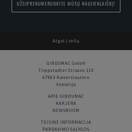
UŽSIPRENUMERUOKITE MŪSŲ NAUJIENLAIŠKĮ!
Atgal į viršų
GINDUMAC GmbH
Trippstadter Strasse 110
67663 Kaiserslautern
Vokietija
APIE GINDUMAC
KARJERA
NEWSROOM
TEISINĖ INFORMACIJA
PARDAVIMO SĄLYGOS