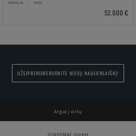
ISPANIJA
2005
52.000 €
UŽSIPRENUMERUOKITE MŪSŲ NAUJIENLAIŠKĮ!
Atgal į viršų
GINDUMAC GmbH