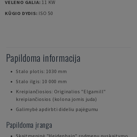
VELENO GALIA
:
11 KW
KŪGIO DYDIS
:
ISO 50
Papildoma informacija
Stalo plotis: 1030 mm
Stalo ilgis: 10 000 mm
Kreipiančiosios: Originalios "Elgamill"
kreipiančiosios (kolona jomis juda)
Galimybė apdirbti dideliu pajėgumu
Papildoma įranga
Skaitmeninė "Heidenhain" rodmenų nuskaitymo