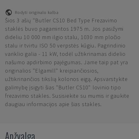
Rodyti originalo kalba
Šios 3 ašių "Butler CS10 Bed Type Frezavimo
staklės buvo pagamintos 1975 m. Jos pasižymi
dideliu 10 000 mm ilgio stalu, 1030 mm pločio
stalu ir tvirtu ISO 50 verpstės kūgiu. Pagrindinio
variklio galia - 11 kW, todėl užtikrinamas didelio
našumo apdirbimo pajėgumas. Jame taip pat yra
originalios "Elgamill" kreipiančiosios,
užtikrinančios tikslią kolonos eigą. Apsvarstykite
galimybę įsigyti šias "Butler CS10" lovinio tipo
frezavimo stakles. Susisiekite su mumis ir gaukite
daugiau informacijos apie šias stakles.
Apžvalga