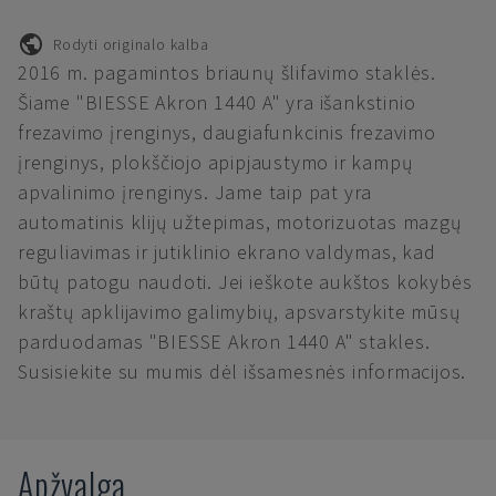
Rodyti originalo kalba
2016 m. pagamintos briaunų šlifavimo staklės.
Šiame "BIESSE Akron 1440 A" yra išankstinio
frezavimo įrenginys, daugiafunkcinis frezavimo
įrenginys, plokščiojo apipjaustymo ir kampų
apvalinimo įrenginys. Jame taip pat yra
automatinis klijų užtepimas, motorizuotas mazgų
reguliavimas ir jutiklinio ekrano valdymas, kad
būtų patogu naudoti. Jei ieškote aukštos kokybės
kraštų apklijavimo galimybių, apsvarstykite mūsų
parduodamas "BIESSE Akron 1440 A" stakles.
Susisiekite su mumis dėl išsamesnės informacijos.
Apžvalga