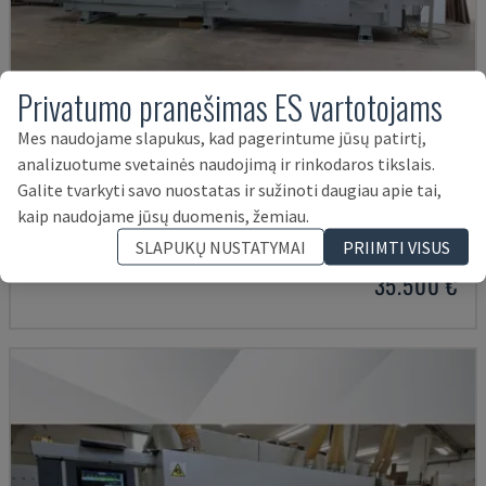
Privatumo pranešimas ES vartotojams
Mes naudojame slapukus, kad pagerintume jūsų patirtį,
analizuotume svetainės naudojimą ir rinkodaros tikslais.
Galite tvarkyti savo nuostatas ir sužinoti daugiau apie tai,
OPTIMAT KAL210/6/A20/S2
kaip naudojame jūsų duomenis, žemiau.
HOMAG - MALUMA SAVIENOTĀJS
SLAPUKŲ NUSTATYMAI
PRIIMTI VISUS
VOKIETIJA
2008
35.500 €