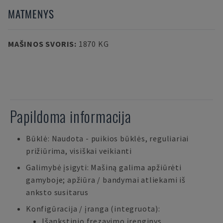
MATMENYS
MAŠINOS SVORIS
:
1870 KG
Papildoma informacija
Būklė: Naudota - puikios būklės, reguliariai
prižiūrima, visiškai veikianti
Galimybė įsigyti: Mašiną galima apžiūrėti
gamyboje; apžiūra / bandymai atliekami iš
anksto susitarus
Konfigūracija / įranga (integruota):
Išankstinio frezavimo įrenginys