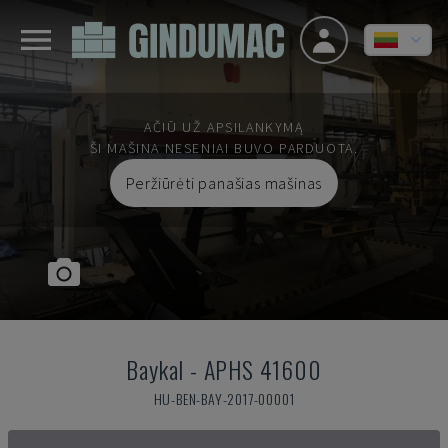
AČIŪ UŽ APSILANKYMĄ
ŠI MAŠINA NESENIAI BUVO PARDUOTA.
Peržiūrėti panašias mašinas
Baykal
-
APHS 41600
HU-BEN-BAY-2017-00001