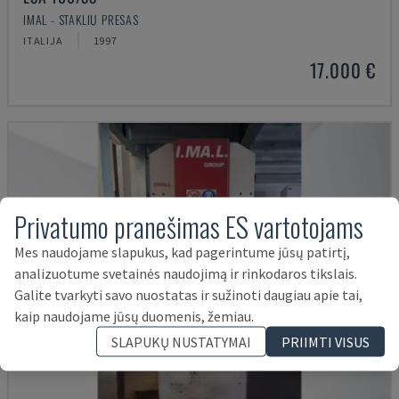
IMAL - STAKLIŲ PRESAS
ITALIJA
1997
17.000 €
Privatumo pranešimas ES vartotojams
Mes naudojame slapukus, kad pagerintume jūsų patirtį,
analizuotume svetainės naudojimą ir rinkodaros tikslais.
Galite tvarkyti savo nuostatas ir sužinoti daugiau apie tai,
kaip naudojame jūsų duomenis, žemiau.
SLAPUKŲ NUSTATYMAI
PRIIMTI VISUS