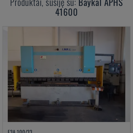
Produktai, susiję su:
Baykal
APHS
41600
E3A 100/33