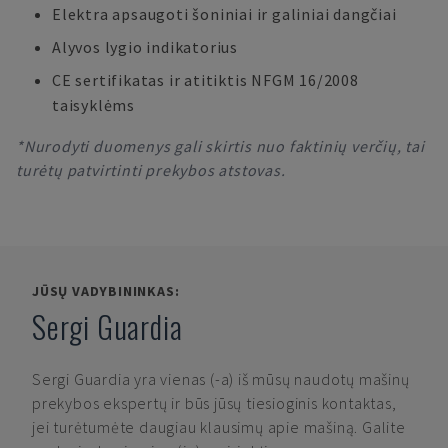
Elektra apsaugoti šoniniai ir galiniai dangčiai
Alyvos lygio indikatorius
CE sertifikatas ir atitiktis NFGM 16/2008
taisyklėms
*Nurodyti duomenys gali skirtis nuo faktinių verčių, tai
turėtų patvirtinti prekybos atstovas.
JŪSŲ VADYBININKAS:
Sergi Guardia
Sergi Guardia
yra vienas (-a) iš mūsų naudotų mašinų
prekybos ekspertų ir būs jūsų tiesioginis kontaktas,
jei turėtumėte daugiau klausimų apie mašiną. Galite