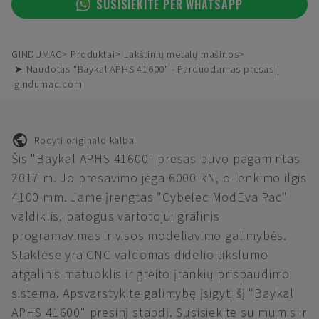
SUSISIEKITE PER WHATSAPP
GINDUMAC
Produktai
Lakštinių metalų mašinos
➤ Naudotas "Baykal APHS 41600" - Parduodamas presas |
gindumac.com
Rodyti originalo kalba
Šis "Baykal APHS 41600" presas buvo pagamintas
2017 m. Jo presavimo jėga 6000 kN, o lenkimo ilgis
4100 mm. Jame įrengtas "Cybelec ModEva Pac"
valdiklis, patogus vartotojui grafinis
programavimas ir visos modeliavimo galimybės.
Staklėse yra CNC valdomas didelio tikslumo
atgalinis matuoklis ir greito įrankių prispaudimo
sistema. Apsvarstykite galimybę įsigyti šį "Baykal
APHS 41600" presinį stabdį. Susisiekite su mumis ir