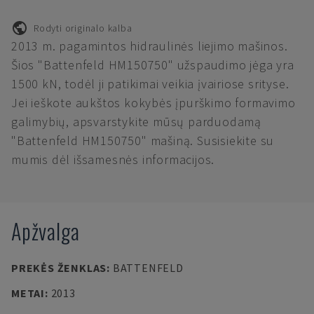
Rodyti originalo kalba
2013 m. pagamintos hidraulinės liejimo mašinos.
Šios "Battenfeld HM150750" užspaudimo jėga yra
1500 kN, todėl ji patikimai veikia įvairiose srityse.
Jei ieškote aukštos kokybės įpurškimo formavimo
galimybių, apsvarstykite mūsų parduodamą
"Battenfeld HM150750" mašiną. Susisiekite su
mumis dėl išsamesnės informacijos.
Apžvalga
PREKĖS ŽENKLAS
:
BATTENFELD
METAI
:
2013