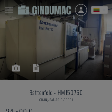
Battenfeld
-
HM150750
GB-INJ-BAT-2013-00001
24.500 €