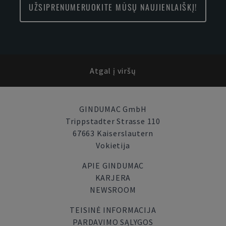
UŽSIPRENUMERUOKITE MŪSŲ NAUJIENLAIŠKĮ!
Atgal į viršų
GINDUMAC GmbH
Trippstadter Strasse 110
67663 Kaiserslautern
Vokietija
APIE GINDUMAC
KARJERA
NEWSROOM
TEISINĖ INFORMACIJA
PARDAVIMO SĄLYGOS