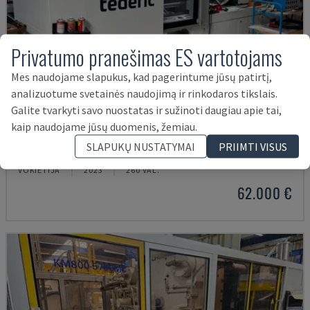
Privatumo pranešimas ES vartotojams
Mes naudojame slapukus, kad pagerintume jūsų patirtį,
analizuotume svetainės naudojimą ir rinkodaros tikslais.
Galite tvarkyti savo nuostatas ir sužinoti daugiau apie tai,
kaip naudojame jūsų duomenis, žemiau.
NEO.E55/E110H
SLAPUKŲ NUSTATYMAI
PRIIMTI VISUS
TEDERIC - HIDRAULINĖ LIEJIMO MAŠINA
VOKIETIJA
2023
260 VAL.
62.000 €