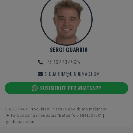
SERGI GUARDIA
+49 162 4027635
S.GUARDIA@GINDUMAC.COM
SUSISIEKITE PER WHATSAPP
GINDUMAC
Produktai
Plastiko apdirbimo mašinos
➤ Parduodamas naudotas "Battenfeld HM150750" |
gindumac.com