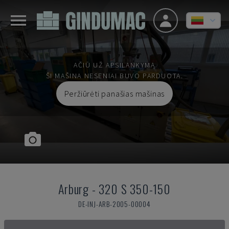
AČIŪ UŽ APSILANKYMĄ
ŠI MAŠINA NESENIAI BUVO PARDUOTA.
Peržiūrėti panašias mašinas
Arburg
-
320 S 350-150
DE-INJ-ARB-2005-00004