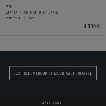
270 C
ARBURG - HIDRAULINĖ LIEJIMO MAŠINA
VOKIETIJA
2005
9.000 €
UŽSIPRENUMERUOKITE MŪSŲ NAUJIENLAIŠKĮ!
Atgal į viršų