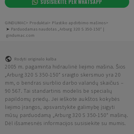
SUSISIEKITE PER WHATSAPP
GINDUMAC
Produktai
Plastiko apdirbimo mašinos
➤ Parduodamas naudotas „Arburg 320 S 350-150“ |
gindumac.com
Rodyti originalo kalba
2005 m. pagaminta hidraulinė liejimo mašina. Šios
„Arburg 320 S 350-150“ sraigto skersmuo yra 20
mm, o bendras siurblio darbo valandų skaičius –
90 567. Tai standartinis modelis be specialių
papildomų priedų. Jei ieškote aukštos kokybės
liejimo įrangos, apsvarstykite galimybę įsigyti
mūsų parduodamą „Arburg 320 S 350-150“ mašiną.
Dėl išsamesnės informacijos susisiekite su mumis.