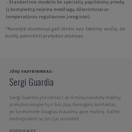
- Standartinis modelis be specialių papildomų priedų
(į komplektą neįeina medžiagų džiovintuvai ar
temperatūros reguliavimo įrenginiai).
*Nurodyti duomenys gali skirtis nuo faktinių verčių, tai
turėtų patvirtinti prekybos atstovas.
JŪSŲ VADYBININKAS:
Sergi Guardia
Sergi Guardia
yra vienas (-a) iš mūsų naudotų mašinų
prekybos ekspertų ir būs jūsų tiesioginis kontaktas,
jei turėtumėte daugiau klausimų apie mašiną. Galite
nedvejodami su juo (ja) susisiekti.
SUSISIEKITE