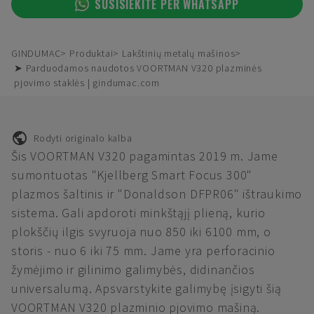
SUSISIEKITE PER WHATSAPP
GINDUMAC
Produktai
Lakštinių metalų mašinos
➤ Parduodamos naudotos VOORTMAN V320 plazminės
pjovimo staklės | gindumac.com
Rodyti originalo kalba
Šis VOORTMAN V320 pagamintas 2019 m. Jame
sumontuotas "Kjellberg Smart Focus 300"
plazmos šaltinis ir "Donaldson DFPR06" ištraukimo
sistema. Gali apdoroti minkštąjį plieną, kurio
plokščių ilgis svyruoja nuo 850 iki 6100 mm, o
storis - nuo 6 iki 75 mm. Jame yra perforacinio
žymėjimo ir gilinimo galimybės, didinančios
universalumą. Apsvarstykite galimybę įsigyti šią
VOORTMAN V320 plazminio pjovimo mašiną.