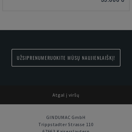
UŽSIPRENUMERUOKITE MŪSŲ NAUJIENLAIŠKĮ!
Atgal į viršų
GINDUMAC GmbH
Trippstadter Strasse 110
67663 Kaiserslautern