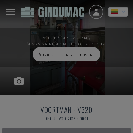
AČIŪ UŽ APSILANKYMĄ
ŠI MAŠINA NESENIAI BUVO PARDUOTA.
Peržiūrėti panašias mašinas
VOORTMAN
-
V320
DE-CUT-VOO-2019-00001