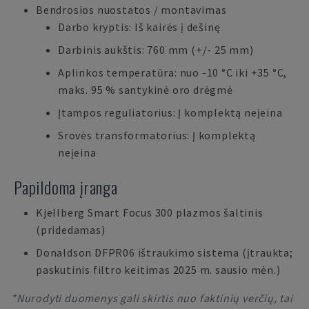
Bendrosios nuostatos / montavimas
Darbo kryptis: Iš kairės į dešinę
Darbinis aukštis: 760 mm (+/- 25 mm)
Aplinkos temperatūra: nuo -10 °C iki +35 °C,
maks. 95 % santykinė oro drėgmė
Įtampos reguliatorius: Į komplektą neįeina
Srovės transformatorius: Į komplektą
neįeina
Papildoma įranga
Kjellberg Smart Focus 300 plazmos šaltinis
(pridedamas)
Donaldson DFPR06 ištraukimo sistema (įtraukta;
paskutinis filtro keitimas 2025 m. sausio mėn.)
*Nurodyti duomenys gali skirtis nuo faktinių verčių, tai