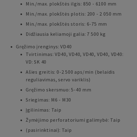
Min./max. plokštės ilgis: 850 - 6100 mm
Min./max. plokštės plotis: 200 - 2 050 mm
Min./max. plokštės storis: 6-75 mm
Didžiausia keliamoji galia: 7 500 kg
Gręžimo įrenginys: VD40
Tvirtinimas: VD40, VD40, VD40, VD40, VD40:
VD: SK 40
Ašies greitis: 0-2 500 aps/min (belaidis
reguliavimas, servo variklis)
Gręžimo skersmuo: 5-40 mm
Sriegimas: M6 - M30
Įgilinimas: Taip
Žymėjimo perforatoriumi galimybė: Taip
(pasirinktinai): Taip