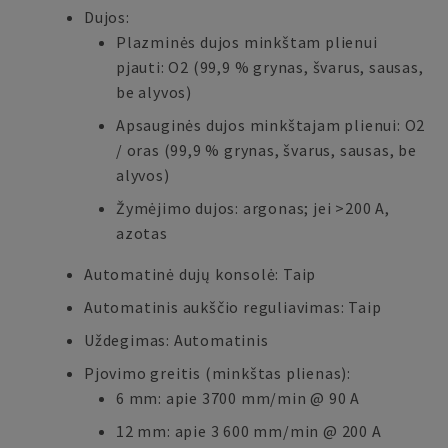
Dujos:
Plazminės dujos minkštam plienui
pjauti: O2 (99,9 % grynas, švarus, sausas,
be alyvos)
Apsauginės dujos minkštajam plienui: O2
/ oras (99,9 % grynas, švarus, sausas, be
alyvos)
Žymėjimo dujos: argonas; jei >200 A,
azotas
Automatinė dujų konsolė: Taip
Automatinis aukščio reguliavimas: Taip
Uždegimas: Automatinis
Pjovimo greitis (minkštas plienas):
6 mm: apie 3700 mm/min @ 90 A
12 mm: apie 3 600 mm/min @ 200 A