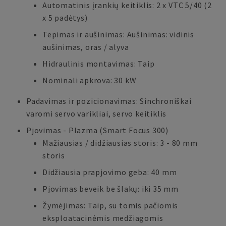
Automatinis įrankių keitiklis: 2 x VTC 5/40 (2
x 5 padėtys)
Tepimas ir aušinimas: Aušinimas: vidinis
aušinimas, oras / alyva
Hidraulinis montavimas: Taip
Nominali apkrova: 30 kW
Padavimas ir pozicionavimas: Sinchroniškai
varomi servo varikliai, servo keitiklis
Pjovimas - Plazma (Smart Focus 300)
Mažiausias / didžiausias storis: 3 - 80 mm
storis
Didžiausia prapjovimo geba: 40 mm
Pjovimas beveik be šlakų: iki 35 mm
Žymėjimas: Taip, su tomis pačiomis
eksploatacinėmis medžiagomis