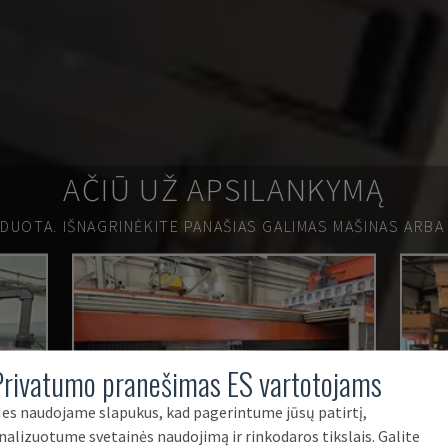
AČIŪ UŽ APSILANKYMĄ
RDUOTA.
IŠNAGRINĖKITE PANAŠIAS GALIMAS MAŠINAS ARBA
Privatumo pranešimas ES vartotojams
es naudojame slapukus, kad pagerintume jūsų patirtį,
nalizuotume svetainės naudojimą ir rinkodaros tikslais. Galite