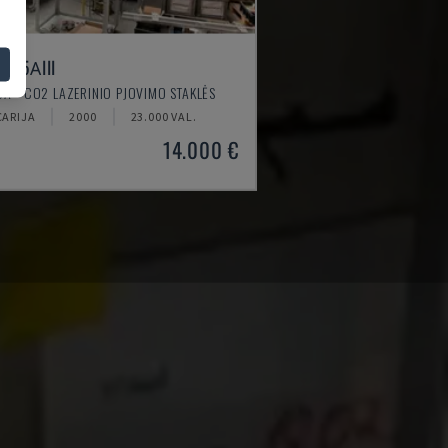
2415ΑIII
A - CO2 LAZERINIO PJOVIMO STAKLĖS
CARIJA
2000
23.000 VAL.
14.000 €