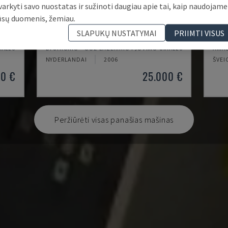
varkyti savo nuostatas ir sužinoti daugiau apie tai, kaip naudojame
ūsų duomenis, žemiau.
BYSPEED 3015
LC-
SLAPUKŲ NUSTATYMAI
PRIIMTI VISUS
AKLĖS
BYSTRONIC - CO2 LAZERINIO PJOVIMO STAKLĖS
AMAD
NYDERLANDAI
2006
ŠVEI
00 €
25.000 €
Peržiūrėti visas panašias mašinas