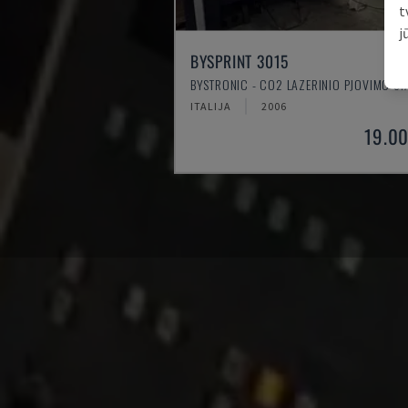
t
j
BYSPRINT 3015
BYSTRONIC - CO2 LAZERINIO PJOVIMO ST
ITALIJA
2006
19.0