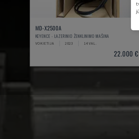
t
j
MD-X2500A
KEYENCE - LAZERINIO ŽENKLINIMO MAŠINA
VOKIETIJA
2023
14 VAL.
22.000 €