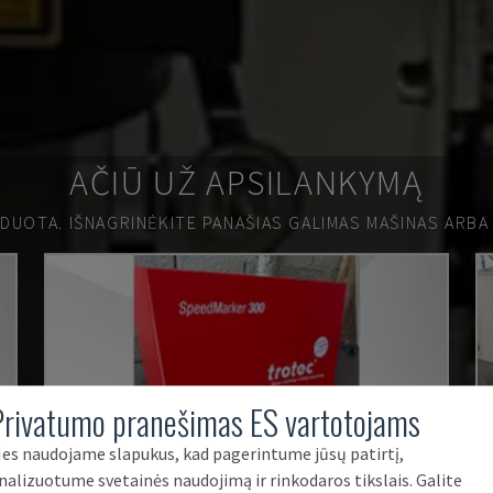
AČIŪ UŽ APSILANKYMĄ
RDUOTA.
IŠNAGRINĖKITE PANAŠIAS GALIMAS MAŠINAS ARBA
Privatumo pranešimas ES vartotojams
es naudojame slapukus, kad pagerintume jūsų patirtį,
nalizuotume svetainės naudojimą ir rinkodaros tikslais. Galite