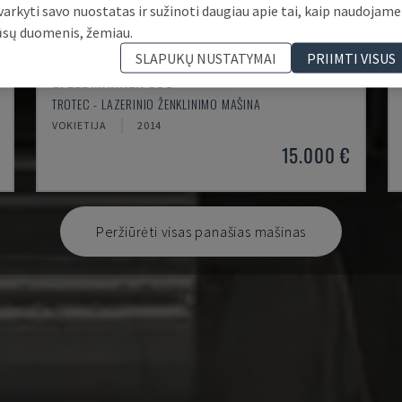
varkyti savo nuostatas ir sužinoti daugiau apie tai, kaip naudojame
ūsų duomenis, žemiau.
SLAPUKŲ NUSTATYMAI
PRIIMTI VISUS
SPEEDMARKER 300
TROTEC - LAZERINIO ŽENKLINIMO MAŠINA
VOKIETIJA
2014
15.000 €
Peržiūrėti visas panašias mašinas