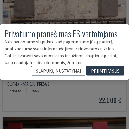
Privatumo pranešimas ES vartotojams
Mes naudojame slapukus, kad pagerintume jūsų patirtį,
analizuotume svetainės naudojimą ir rinkodaros tikslais.
Galite tvarkyti savo nuostatas ir sužinoti daugiau apie tai,
kaip naudojame jūsų duomenis, žemiau.
SLAPUKŲ NUSTATYMAI
PRIIMTI VISUS
HAP 40200
DURMA - STAKLIŲ PRESAS
LENKIJA
2003
22.000 €