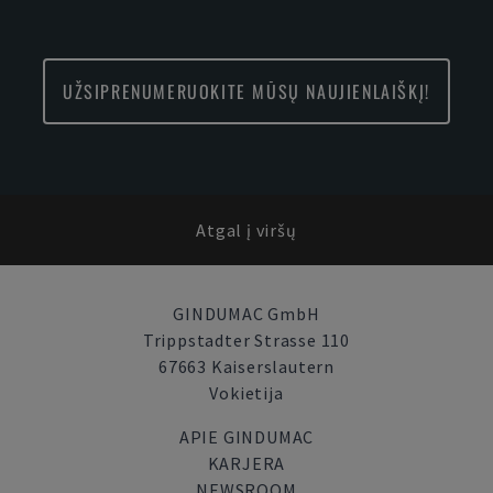
UŽSIPRENUMERUOKITE MŪSŲ NAUJIENLAIŠKĮ!
Atgal į viršų
GINDUMAC GmbH
Trippstadter Strasse 110
67663 Kaiserslautern
Vokietija
APIE GINDUMAC
KARJERA
NEWSROOM