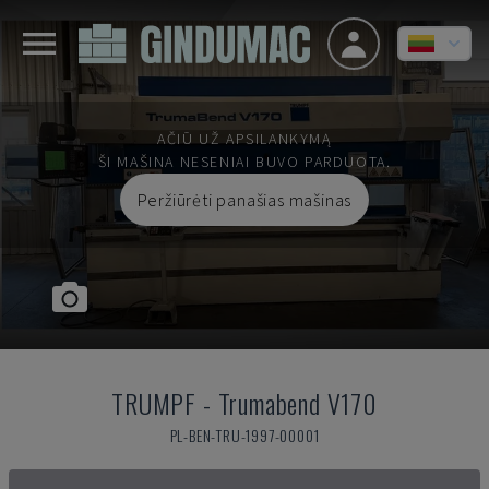
AČIŪ UŽ APSILANKYMĄ
ŠI MAŠINA NESENIAI BUVO PARDUOTA.
Peržiūrėti panašias mašinas
TRUMPF
-
Trumabend V170
PL-BEN-TRU-1997-00001