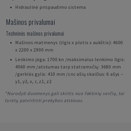
Hidraulinė prispaudimo sistema
Mašinos privalumai
Techninės mašinos privalumai
Mašinos matmenys (ilgis x plotis x aukštis): 4600
x 2200 x 2900 mm
Lenkimo jėga: 1700 kn /maksimalus lenkimo ilgis:
4060 mm /atstumas tarp statramsčių: 3680 mm
/gerklės gylis: 410 mm /cnc ašių skaičius: 6 ašys –
y1, y2, x, r, z1, z2
*Nurodyti duomenys gali skirtis nuo faktinių verčių, tai
turėtų patvirtinti prekybos atstovas.