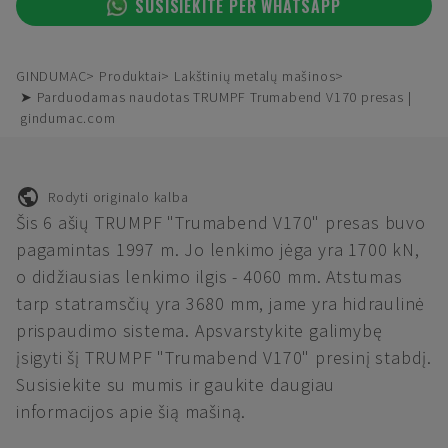
SUSISIEKITE PER WHATSAPP
GINDUMAC
Produktai
Lakštinių metalų mašinos
➤ Parduodamas naudotas TRUMPF Trumabend V170 presas |
gindumac.com
Rodyti originalo kalba
Šis 6 ašių TRUMPF "Trumabend V170" presas buvo
pagamintas 1997 m. Jo lenkimo jėga yra 1700 kN,
o didžiausias lenkimo ilgis - 4060 mm. Atstumas
tarp statramsčių yra 3680 mm, jame yra hidraulinė
prispaudimo sistema. Apsvarstykite galimybę
įsigyti šį TRUMPF "Trumabend V170" presinį stabdį.
Susisiekite su mumis ir gaukite daugiau
informacijos apie šią mašiną.