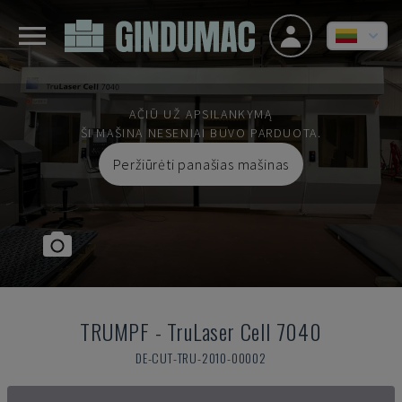
AČIŪ UŽ APSILANKYMĄ
ŠI MAŠINA NESENIAI BUVO PARDUOTA.
Peržiūrėti panašias mašinas
TRUMPF
-
TruLaser Cell 7040
DE-CUT-TRU-2010-00002