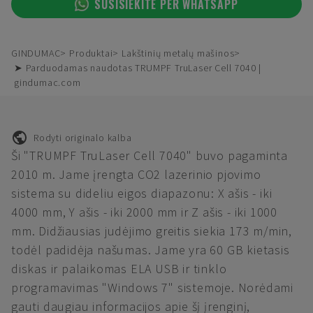
SUSISIEKITE PER WHATSAPP
GINDUMAC
Produktai
Lakštinių metalų mašinos
➤ Parduodamas naudotas TRUMPF TruLaser Cell 7040 |
gindumac.com
Rodyti originalo kalba
Ši "TRUMPF TruLaser Cell 7040" buvo pagaminta
2010 m. Jame įrengta CO2 lazerinio pjovimo
sistema su dideliu eigos diapazonu: X ašis - iki
4000 mm, Y ašis - iki 2000 mm ir Z ašis - iki 1000
mm. Didžiausias judėjimo greitis siekia 173 m/min,
todėl padidėja našumas. Jame yra 60 GB kietasis
diskas ir palaikomas ELA USB ir tinklo
programavimas "Windows 7" sistemoje. Norėdami
gauti daugiau informacijos apie šį įrenginį,