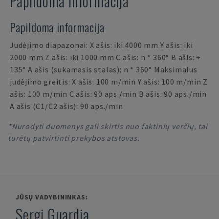
Papildoma informacija
Papildoma informacija
Judėjimo diapazonai: X ašis: iki 4000 mm Y ašis: iki
2000 mm Z ašis: iki 1000 mm C ašis: n * 360° B ašis: +
135° A ašis (sukamasis stalas): n * 360° Maksimalus
judėjimo greitis: X ašis: 100 m/min Y ašis: 100 m/min Z
ašis: 100 m/min C ašis: 90 aps./min B ašis: 90 aps./min
A ašis (C1/C2 ašis): 90 aps./min
*Nurodyti duomenys gali skirtis nuo faktinių verčių, tai
turėtų patvirtinti prekybos atstovas.
JŪSŲ VADYBININKAS:
Sergi Guardia