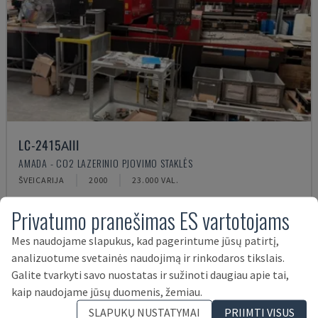
LC-2415ΑIII
AMADA - CO2 LAZERINIO PJOVIMO STAKLĖS
ŠVEICARIJA
2000
23.000 VAL.
14.000 €
Privatumo pranešimas ES vartotojams
Mes naudojame slapukus, kad pagerintume jūsų patirtį,
analizuotume svetainės naudojimą ir rinkodaros tikslais.
Galite tvarkyti savo nuostatas ir sužinoti daugiau apie tai,
kaip naudojame jūsų duomenis, žemiau.
SLAPUKŲ NUSTATYMAI
PRIIMTI VISUS