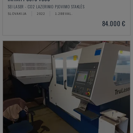
SEI LASER - CO2 LAZERINIO PJOVIMO STAKLĖS
SLOVAKIJA
2022
1.288 VAL.
84.000 €