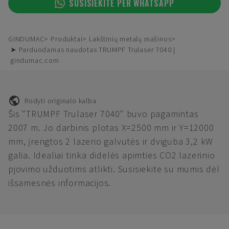
SUSISIEKITE PER WHATSAPP
GINDUMAC
Produktai
Lakštinių metalų mašinos
➤ Parduodamas naudotas TRUMPF Trulaser 7040 |
gindumac.com
Rodyti originalo kalba
Šis "TRUMPF Trulaser 7040" buvo pagamintas
2007 m. Jo darbinis plotas X=2500 mm ir Y=12000
mm, įrengtos 2 lazerio galvutės ir dviguba 3,2 kW
galia. Idealiai tinka didelės apimties CO2 lazerinio
pjovimo užduotims atlikti. Susisiekite su mumis dėl
išsamesnės informacijos.