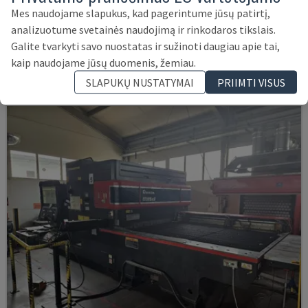
LC-2415ΑIII
Mes naudojame slapukus, kad pagerintume jūsų patirtį,
AMADA - CO2 LAZERINIO PJOVIMO STAKLĖS
analizuotume svetainės naudojimą ir rinkodaros tikslais.
ŠVEICARIJA
2000
23.000 VAL.
Galite tvarkyti savo nuostatas ir sužinoti daugiau apie tai,
14.000 €
kaip naudojame jūsų duomenis, žemiau.
SLAPUKŲ NUSTATYMAI
PRIIMTI VISUS