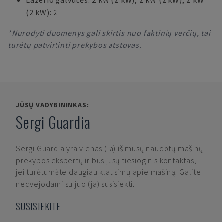
Lazerio galvutės: 2 kW (2 kW), 2 kW (2 kW), 2 kW
(2 kW): 2
*Nurodyti duomenys gali skirtis nuo faktinių verčių, tai
turėtų patvirtinti prekybos atstovas.
JŪSŲ VADYBININKAS:
Sergi Guardia
Sergi Guardia
yra vienas (-a) iš mūsų naudotų mašinų
prekybos ekspertų ir būs jūsų tiesioginis kontaktas,
jei turėtumėte daugiau klausimų apie mašiną. Galite
nedvejodami su juo (ja) susisiekti.
SUSISIEKITE