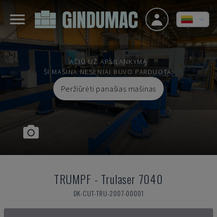
AČIŪ UŽ APSILANKYMĄ
ŠI MAŠINA NESENIAI BUVO PARDUOTA.
Peržiūrėti panašias mašinas
TRUMPF
-
Trulaser 7040
DK-CUT-TRU-2007-00001