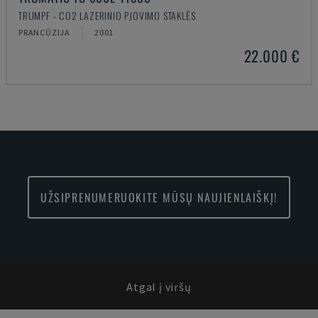
TRUMPF - CO2 LAZERINIO PJOVIMO STAKLĖS
PRANCŪZIJA
2001
22.000 €
UŽSIPRENUMERUOKITE MŪSŲ NAUJIENLAIŠKĮ!
Atgal į viršų