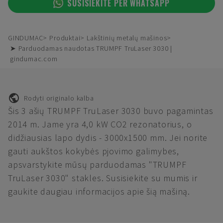
SUSISIEKITE PER WHATSAPP
GINDUMAC
Produktai
Lakštinių metalų mašinos
➤ Parduodamas naudotas TRUMPF TruLaser 3030 |
gindumac.com
Rodyti originalo kalba
Šis 3 ašių TRUMPF TruLaser 3030 buvo pagamintas
2014 m. Jame yra 4,0 kW CO2 rezonatorius, o
didžiausias lapo dydis - 3000x1500 mm. Jei norite
gauti aukštos kokybės pjovimo galimybes,
apsvarstykite mūsų parduodamas "TRUMPF
TruLaser 3030" stakles. Susisiekite su mumis ir
gaukite daugiau informacijos apie šią mašiną.