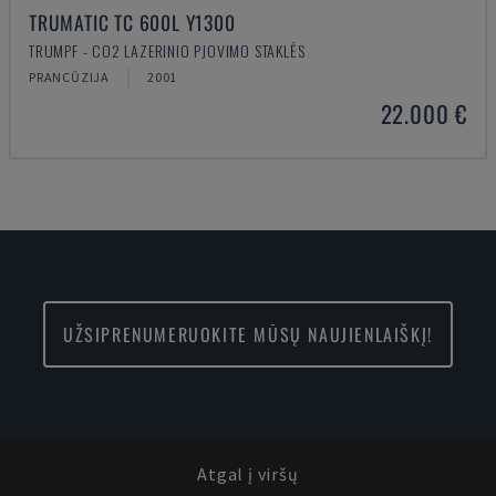
TRUMATIC TC 600L Y1300
TRUMPF - CO2 LAZERINIO PJOVIMO STAKLĖS
PRANCŪZIJA
2001
22.000 €
UŽSIPRENUMERUOKITE MŪSŲ NAUJIENLAIŠKĮ!
Atgal į viršų