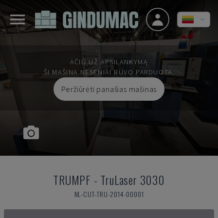
AČIŪ UŽ APSILANKYMĄ
ŠI MAŠINA NESENIAI BUVO PARDUOTA.
Peržiūrėti panašias mašinas
TRUMPF
-
TruLaser 3030
NL-CUT-TRU-2014-00001