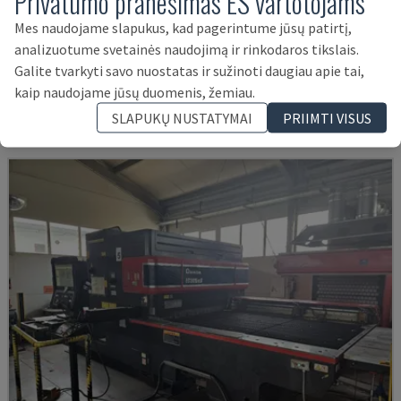
Privatumo pranešimas ES vartotojams
Mes naudojame slapukus, kad pagerintume jūsų patirtį,
LC-2415ΑIII
analizuotume svetainės naudojimą ir rinkodaros tikslais.
AMADA - CO2 LAZERINIO PJOVIMO STAKLĖS
Galite tvarkyti savo nuostatas ir sužinoti daugiau apie tai,
ŠVEICARIJA
2000
23.000 VAL.
kaip naudojame jūsų duomenis, žemiau.
14.000 €
SLAPUKŲ NUSTATYMAI
PRIIMTI VISUS