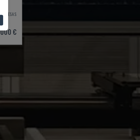
IŲ PRESAS
003
.000 €