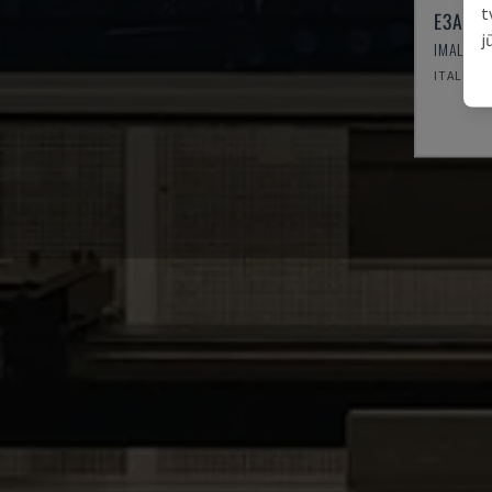
t
E3A 10
j
IMAL - S
ITALIJA