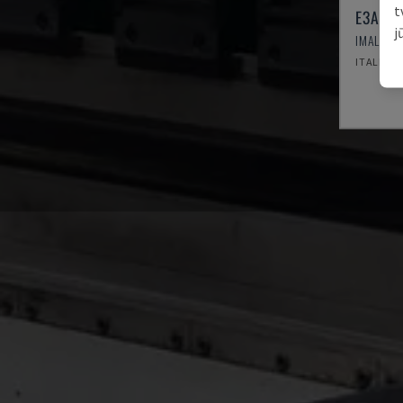
t
E3A 10
j
IMAL - S
ITALIJA