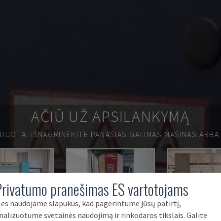
AČIŪ UŽ APSILANKYMĄ
RDUOTA.
IŠNAGRINĖKITE PANAŠIAS GALIMAS MAŠINAS ARBA
Privatumo pranešimas ES vartotojams
es naudojame slapukus, kad pagerintume jūsų patirtį,
nalizuotume svetainės naudojimą ir rinkodaros tikslais. Galite