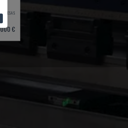
IŲ PRESAS
003
.000 €