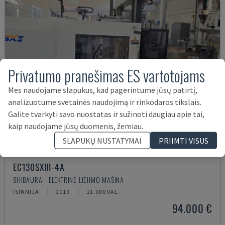
Privatumo pranešimas ES vartotojams
Mes naudojame slapukus, kad pagerintume jūsų patirtį,
analizuotume svetainės naudojimą ir rinkodaros tikslais.
Galite tvarkyti savo nuostatas ir sužinoti daugiau apie tai,
kaip naudojame jūsų duomenis, žemiau.
SLAPUKŲ NUSTATYMAI
PRIIMTI VISUS
EC130SXIII-4A
SHIBAURA - ELEKTRINĖ LIEJIMO MAŠINA
ISPANIJA
2019
21.000 VAL.
94.000 €