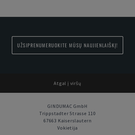
UŽSIPRENUMERUOKITE MŪSŲ NAUJIENLAIŠKĮ!
Atgal į viršų
GINDUMAC GmbH
Trippstadter Strasse 110
67663 Kaiserslautern
Vokietija