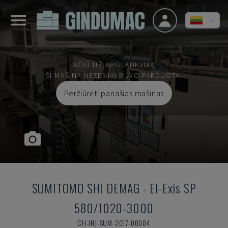
AČIŪ UŽ APSILANKYMĄ
ŠI MAŠINA NESENIAI BUVO PARDUOTA.
Peržiūrėti panašias mašinas
SUMITOMO SHI DEMAG
-
El-Exis SP
580/1020-3000
CH-INJ-SUM-2017-00004