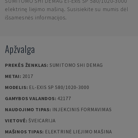
SUMITOMO SHI DEMAG El-Exis SP 580/1020-3000
elektrinę liejimo mašiną. Susisiekite su mumis dėl
išsamesnės informacijos.
Apžvalga
PREKĖS ŽENKLAS
:
SUMITOMO SHI DEMAG
METAI
:
2017
MODELIS
:
EL-EXIS SP 580/1020-3000
GAMYBOS VALANDOS
:
42177
NAUDOJIMO TIPAS
:
INJEKCINIS FORMAVIMAS
VIETOVĖ
:
ŠVEICARIJA
MAŠINOS TIPAS
:
ELEKTRINĖ LIEJIMO MAŠINA