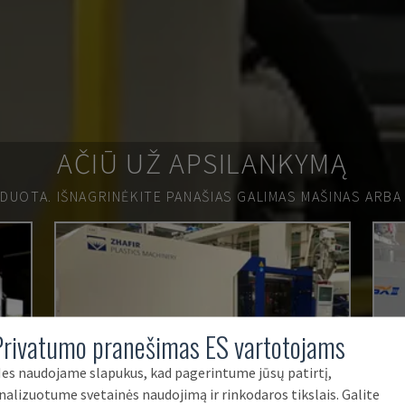
AČIŪ UŽ APSILANKYMĄ
RDUOTA.
IŠNAGRINĖKITE PANAŠIAS GALIMAS MAŠINAS ARBA
Privatumo pranešimas ES vartotojams
es naudojame slapukus, kad pagerintume jūsų patirtį,
nalizuotume svetainės naudojimą ir rinkodaros tikslais. Galite