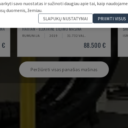
varkyti savo nuostatas ir sužinoti daugiau apie tai, kaip naudojame
ūsų duomenis, žemiau.
SLAPUKŲ NUSTATYMAI
PRIIMTI VISUS
ZHAFIR ZE2300
EC
INA
HAITIAN - ELEKTRINĖ LIEJIMO MAŠINA
SH
RUMUNIJA
2019
31.732 VAL.
IS
 €
88.500 €
Peržiūrėti visas panašias mašinas