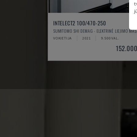
t
j
INTELECT2 100/470-250
SUMITOMO SHI DEMAG - ELEKTRINĖ LIEJIMO MAŠ
VOKIETIJA
2021
9.500 VAL.
152.000