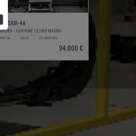
130SXIII-4A
IBAURA - ELEKTRINĖ LIEJIMO MAŠINA
PANIJA
2019
21.000 VAL.
94.000 €