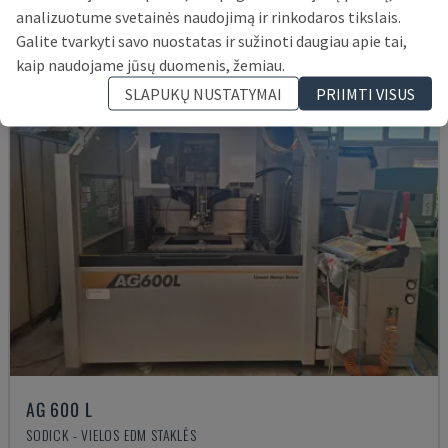
analizuotume svetainės naudojimą ir rinkodaros tikslais.
Galite tvarkyti savo nuostatas ir sužinoti daugiau apie tai,
kaip naudojame jūsų duomenis, žemiau.
SLAPUKŲ NUSTATYMAI
PRIIMTI VISUS
AG 600 L
SODICK - VIELOS EDM STAKLĖS