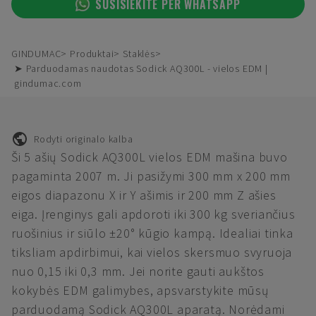
SUSISIEKITE PER WHATSAPP
GINDUMAC
Produktai
Staklės
➤ Parduodamas naudotas Sodick AQ300L - vielos EDM |
gindumac.com
Rodyti originalo kalba
Ši 5 ašių Sodick AQ300L vielos EDM mašina buvo
pagaminta 2007 m. Ji pasižymi 300 mm x 200 mm
eigos diapazonu X ir Y ašimis ir 200 mm Z ašies
eiga. Įrenginys gali apdoroti iki 300 kg sveriančius
ruošinius ir siūlo ±20° kūgio kampą. Idealiai tinka
tiksliam apdirbimui, kai vielos skersmuo svyruoja
nuo 0,15 iki 0,3 mm. Jei norite gauti aukštos
kokybės EDM galimybes, apsvarstykite mūsų
parduodamą Sodick AQ300L aparatą. Norėdami