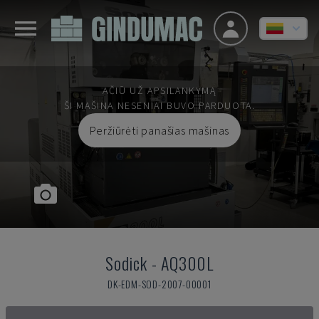
AČIŪ UŽ APSILANKYMĄ
ŠI MAŠINA NESENIAI BUVO PARDUOTA.
Peržiūrėti panašias mašinas
Sodick
-
AQ300L
DK-EDM-SOD-2007-00001