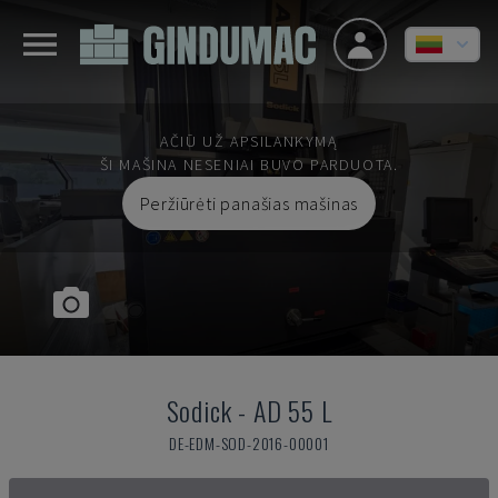
AČIŪ UŽ APSILANKYMĄ
ŠI MAŠINA NESENIAI BUVO PARDUOTA.
Peržiūrėti panašias mašinas
Sodick
-
AD 55 L
DE-EDM-SOD-2016-00001