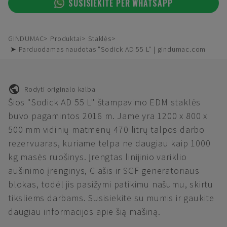
SUSISIEKITE PER WHATSAPP
GINDUMAC
Produktai
Staklės
➤ Parduodamas naudotas "Sodick AD 55 L" | gindumac.com
Rodyti originalo kalba
Šios "Sodick AD 55 L" štampavimo EDM staklės
buvo pagamintos 2016 m. Jame yra 1200 x 800 x
500 mm vidinių matmenų 470 litrų talpos darbo
rezervuaras, kuriame telpa ne daugiau kaip 1000
kg masės ruošinys. Įrengtas linijinio variklio
aušinimo įrenginys, C ašis ir SGF generatoriaus
blokas, todėl jis pasižymi patikimu našumu, skirtu
tiksliems darbams. Susisiekite su mumis ir gaukite
daugiau informacijos apie šią mašiną.