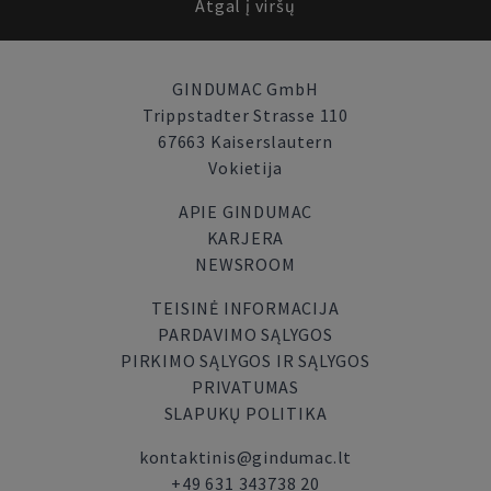
Atgal į viršų
GINDUMAC GmbH
Trippstadter Strasse 110
67663 Kaiserslautern
Vokietija
APIE GINDUMAC
KARJERA
NEWSROOM
TEISINĖ INFORMACIJA
PARDAVIMO SĄLYGOS
PIRKIMO SĄLYGOS IR SĄLYGOS
PRIVATUMAS
SLAPUKŲ POLITIKA
kontaktinis@gindumac.lt
+49 631 343738 20