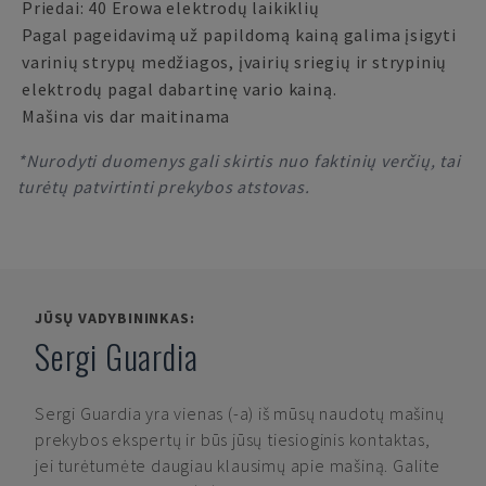
Priedai: 40 Erowa elektrodų laikiklių
Pagal pageidavimą už papildomą kainą galima įsigyti
varinių strypų medžiagos, įvairių sriegių ir strypinių
elektrodų pagal dabartinę vario kainą.
Mašina vis dar maitinama
*Nurodyti duomenys gali skirtis nuo faktinių verčių, tai
turėtų patvirtinti prekybos atstovas.
JŪSŲ VADYBININKAS:
Sergi Guardia
Sergi Guardia
yra vienas (-a) iš mūsų naudotų mašinų
prekybos ekspertų ir būs jūsų tiesioginis kontaktas,
jei turėtumėte daugiau klausimų apie mašiną. Galite