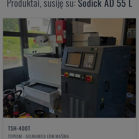
Produktai, susiję su:
Sodick
AD 55 L
TSH-400T
TOPEDM - GILINAMOJI EDM MAŠINA