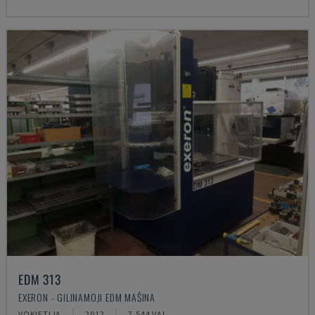
EDM 313
EXERON - GILINAMOJI EDM MAŠINA
VOKIETIJA
2012
7.544 VAL.