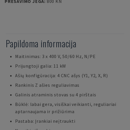
PRESAVIMO JĖGA
:
800 KN
Papildoma informacija
Maitinimas: 3 x 400 V, 50/60 Hz, N/PE
Prijungtoji galia: 11 kW
Ašių konfigūracija: 4 CNC ašys (Y1, Y2, X, R)
Rankinis Z ašies reguliavimas
Galinis atraminis stovas su 4 pirštais
Būklė: labai gera, visiškai veikianti, reguliariai
aptarnaujama ir prižiūrima
Pastaba: Įrankiai neįtraukti