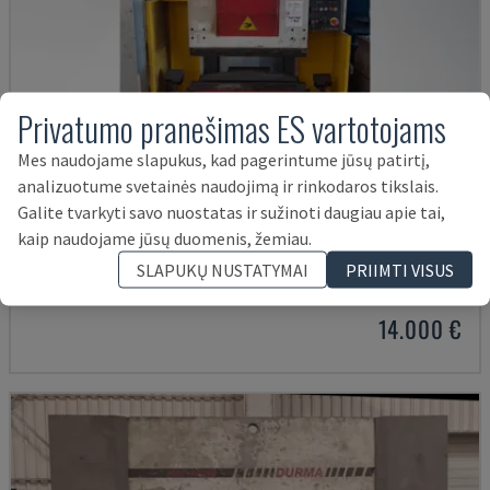
Privatumo pranešimas ES vartotojams
Mes naudojame slapukus, kad pagerintume jūsų patirtį,
analizuotume svetainės naudojimą ir rinkodaros tikslais.
Galite tvarkyti savo nuostatas ir sužinoti daugiau apie tai,
SMALL 835/25
kaip naudojame jūsų duomenis, žemiau.
IMAL - STAKLIŲ PRESAS
SLAPUKŲ NUSTATYMAI
PRIIMTI VISUS
ITALIJA
2001
14.000 €