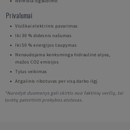
Nereikia išgaubimo
Privalumai
Visiškai elektrinis pavarimas
Iki 30 % didesnis našumas
Iki 50 % energijos taupymas
Nenaudojama kenksminga hidraulinė alyva,
mažos CO2 emisijos
Tylus veikimas
Atgalinis ribotuvas per visą darbo ilgį
*Nurodyti duomenys gali skirtis nuo faktinių verčių, tai
turėtų patvirtinti prekybos atstovas.