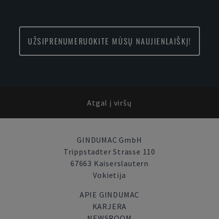
UŽSIPRENUMERUOKITE MŪSŲ NAUJIENLAIŠKĮ!
Atgal į viršų
GINDUMAC GmbH
Trippstadter Strasse 110
67663 Kaiserslautern
Vokietija
APIE GINDUMAC
KARJERA
NEWSROOM