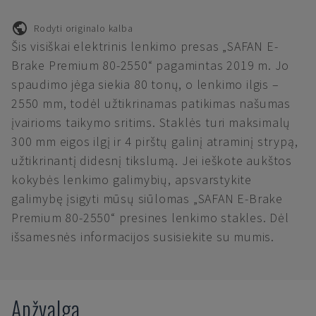
Rodyti originalo kalba
Šis visiškai elektrinis lenkimo presas „SAFAN E-
Brake Premium 80-2550“ pagamintas 2019 m. Jo
spaudimo jėga siekia 80 tonų, o lenkimo ilgis –
2550 mm, todėl užtikrinamas patikimas našumas
įvairioms taikymo sritims. Staklės turi maksimalų
300 mm eigos ilgį ir 4 pirštų galinį atraminį strypą,
užtikrinantį didesnį tikslumą. Jei ieškote aukštos
kokybės lenkimo galimybių, apsvarstykite
galimybę įsigyti mūsų siūlomas „SAFAN E-Brake
Premium 80-2550“ presines lenkimo stakles. Dėl
išsamesnės informacijos susisiekite su mumis.
Apžvalga