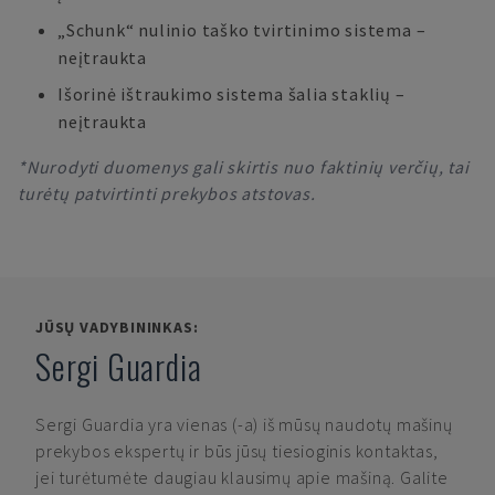
„Schunk“ nulinio taško tvirtinimo sistema –
neįtraukta
Išorinė ištraukimo sistema šalia staklių –
neįtraukta
*Nurodyti duomenys gali skirtis nuo faktinių verčių, tai
turėtų patvirtinti prekybos atstovas.
JŪSŲ VADYBININKAS:
Sergi Guardia
Sergi Guardia
yra vienas (-a) iš mūsų naudotų mašinų
prekybos ekspertų ir būs jūsų tiesioginis kontaktas,
jei turėtumėte daugiau klausimų apie mašiną. Galite