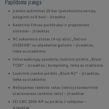
Papildoma įranga
Įrankio aušinimas 20 bar (patobulinta versija,
palyginti su 8 bar) – įtraukta
Kasetinis filtras purkštukui ir praplovimo
sistemai – įtrauktas
NC sukamasis stalas (4-oji ašis) „Detron
GV255HB“ su užpakaline galvute – įtrauktas,
lieka su staklėmis
Infraraudonųjų spindulių ruošinio jutiklis „Blum
TC50“ – įtrauktas į komplektą, lieka su staklėmis
Lazerinis įrankio jutiklis „Blum N2“ – įtrauktas,
lieka su staklėmis
Nešiojamas rankinis ratas (vietoj standartinio
stacionaraus rankinio rato) – įtrauktas
SEI CMC 2000-KP su jutikliu J valdymui –
įtrauktas