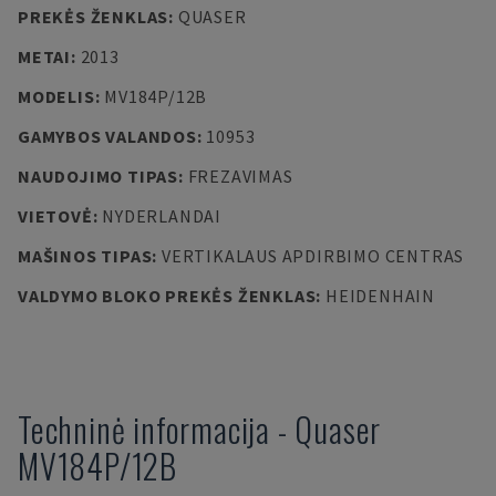
PREKĖS ŽENKLAS
:
QUASER
METAI
:
2013
MODELIS
:
MV184P/12B
GAMYBOS VALANDOS
:
10953
NAUDOJIMO TIPAS
:
FREZAVIMAS
VIETOVĖ
:
NYDERLANDAI
MAŠINOS TIPAS
:
VERTIKALAUS APDIRBIMO CENTRAS
VALDYMO BLOKO PREKĖS ŽENKLAS
:
HEIDENHAIN
Techninė informacija
-
Quaser
MV184P/12B