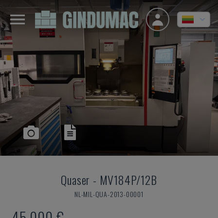
Quaser
-
MV184P/12B
NL-MIL-QUA-2013-00001
45.000 €