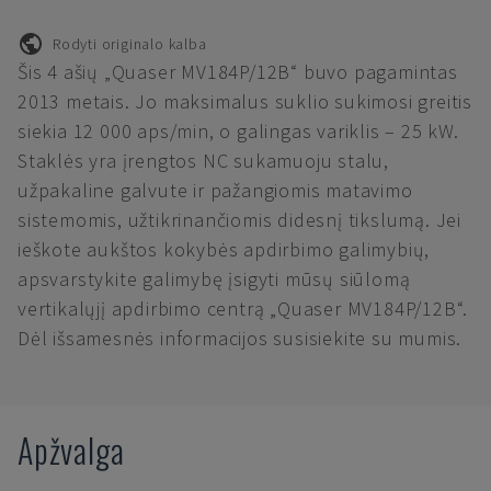
Rodyti originalo kalba
Šis 4 ašių „Quaser MV184P/12B“ buvo pagamintas
2013 metais. Jo maksimalus suklio sukimosi greitis
siekia 12 000 aps/min, o galingas variklis – 25 kW.
Staklės yra įrengtos NC sukamuoju stalu,
užpakaline galvute ir pažangiomis matavimo
sistemomis, užtikrinančiomis didesnį tikslumą. Jei
ieškote aukštos kokybės apdirbimo galimybių,
apsvarstykite galimybę įsigyti mūsų siūlomą
vertikalųjį apdirbimo centrą „Quaser MV184P/12B“.
Dėl išsamesnės informacijos susisiekite su mumis.
Apžvalga