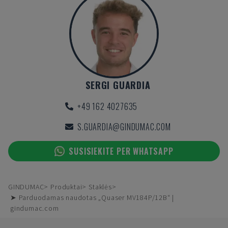
SERGI GUARDIA
+49 162 4027635
S.GUARDIA@GINDUMAC.COM
SUSISIEKITE PER WHATSAPP
GINDUMAC
Produktai
Staklės
➤ Parduodamas naudotas „Quaser MV184P/12B“ |
gindumac.com