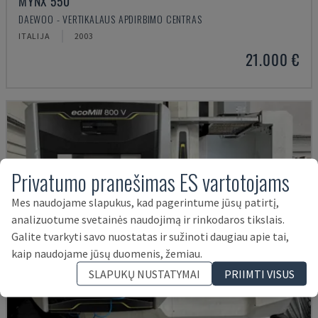
MYNX 550
DAEWOO - VERTIKALAUS APDIRBIMO CENTRAS
ITALIJA
2003
21.000 €
Privatumo pranešimas ES vartotojams
Mes naudojame slapukus, kad pagerintume jūsų patirtį,
analizuotume svetainės naudojimą ir rinkodaros tikslais.
Galite tvarkyti savo nuostatas ir sužinoti daugiau apie tai,
kaip naudojame jūsų duomenis, žemiau.
SLAPUKŲ NUSTATYMAI
PRIIMTI VISUS