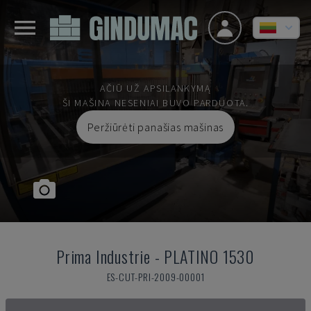
AČIŪ UŽ APSILANKYMĄ
ŠI MAŠINA NESENIAI BUVO PARDUOTA.
Peržiūrėti panašias mašinas
Prima Industrie
-
PLATINO 1530
ES-CUT-PRI-2009-00001