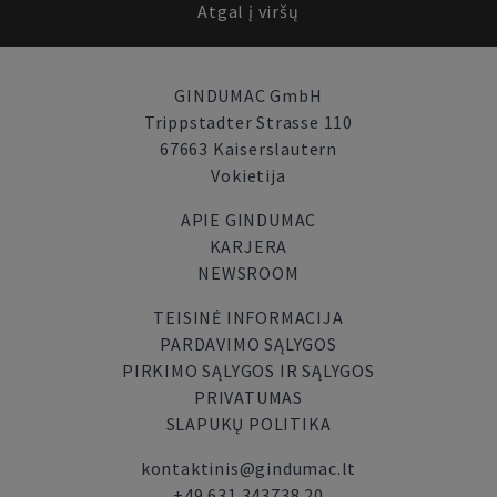
Atgal į viršų
GINDUMAC GmbH
Trippstadter Strasse 110
67663 Kaiserslautern
Vokietija
APIE GINDUMAC
KARJERA
NEWSROOM
TEISINĖ INFORMACIJA
PARDAVIMO SĄLYGOS
PIRKIMO SĄLYGOS IR SĄLYGOS
PRIVATUMAS
SLAPUKŲ POLITIKA
kontaktinis@gindumac.lt
+49 631 343738 20