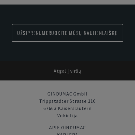
UŽSIPRENUMERUOKITE MŪSŲ NAUJIENLAIŠKĮ!
Atgal į viršų
GINDUMAC GmbH
Trippstadter Strasse 110
67663 Kaiserslautern
Vokietija
APIE GINDUMAC
KARJERA