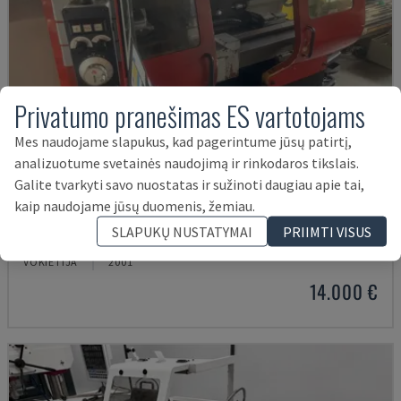
Privatumo pranešimas ES vartotojams
Mes naudojame slapukus, kad pagerintume jūsų patirtį,
analizuotume svetainės naudojimą ir rinkodaros tikslais.
Galite tvarkyti savo nuostatas ir sužinoti daugiau apie tai,
kaip naudojame jūsų duomenis, žemiau.
EMCOMAT 200X1000
SLAPUKŲ NUSTATYMAI
PRIIMTI VISUS
EMCO - HORIZONTALIOS TEKINIMO STAKLĖS
VOKIETIJA
2001
14.000 €