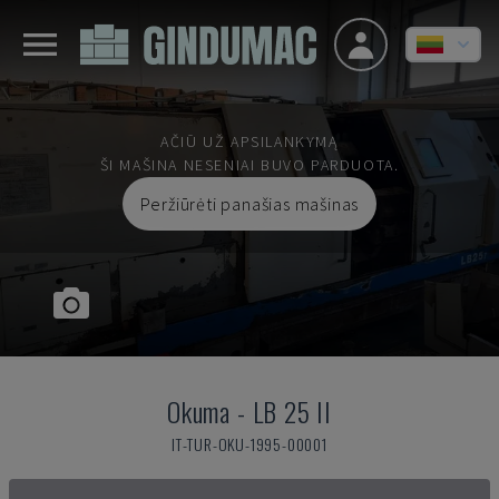
AČIŪ UŽ APSILANKYMĄ
ŠI MAŠINA NESENIAI BUVO PARDUOTA.
Peržiūrėti panašias mašinas
Okuma
-
LB 25 II
IT-TUR-OKU-1995-00001