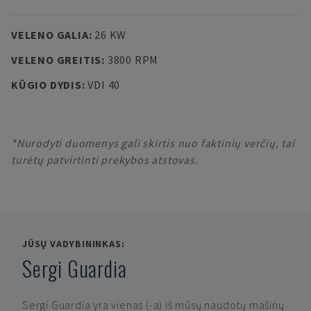
VELENO GALIA
:
26 KW
VELENO GREITIS
:
3800 RPM
KŪGIO DYDIS
:
VDI 40
*Nurodyti duomenys gali skirtis nuo faktinių verčių, tai
turėtų patvirtinti prekybos atstovas.
JŪSŲ VADYBININKAS:
Sergi Guardia
Sergi Guardia
yra vienas (-a) iš mūsų naudotų mašinų