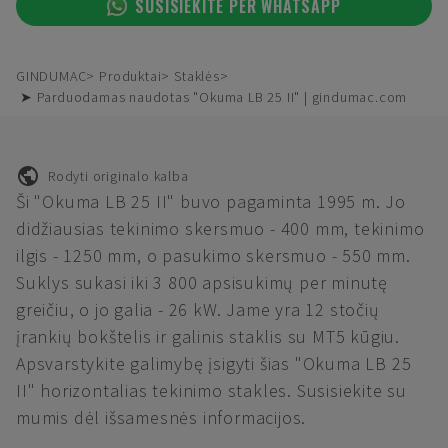
SUSISIEKITE PER WHATSAPP
GINDUMAC
Produktai
Staklės
➤ Parduodamas naudotas "Okuma LB 25 II" | gindumac.com
Rodyti originalo kalba
Ši "Okuma LB 25 II" buvo pagaminta 1995 m. Jo
didžiausias tekinimo skersmuo - 400 mm, tekinimo
ilgis - 1250 mm, o pasukimo skersmuo - 550 mm.
Suklys sukasi iki 3 800 apsisukimų per minutę
greičiu, o jo galia - 26 kW. Jame yra 12 stočių
įrankių bokštelis ir galinis staklis su MT5 kūgiu.
Apsvarstykite galimybę įsigyti šias "Okuma LB 25
II" horizontalias tekinimo stakles. Susisiekite su
mumis dėl išsamesnės informacijos.