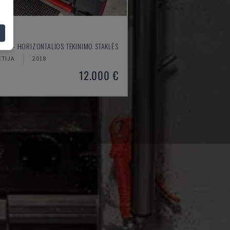
4610
MUM - HORIZONTALIOS TEKINIMO STAKLĖS
ETIJA
2018
12.000 €