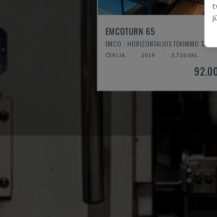
t
j
EMCOTURN 65
EMCO - HORIZONTALIOS TEKINIMO STAKL
ČEKIJA
2019
3.716 VAL.
92.0