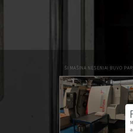
ŠI MAŠINA NESENIAI BUVO PA
M
a