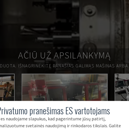
AČIŪ UŽ APSILANKYMĄ
RDUOTA.
IŠNAGRINĖKITE PANAŠIAS GALIMAS MAŠINAS ARBA
Privatumo pranešimas ES vartotojams
es naudojame slapukus, kad pagerintume jūsų patirtį,
nalizuotume svetainės naudojimą ir rinkodaros tikslais. Galite