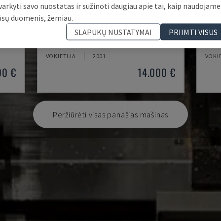
varkyti savo nuostatas ir sužinoti daugiau apie tai, kaip naudojame
ūsų duomenis, žemiau.
EMCOMAT 200X1000
TH 
SLAPUKŲ NUSTATYMAI
PRIIMTI VISUS
ĖS
EMCO - HORIZONTALIOS TEKINIMO STAKLĖS
OPTI
VOKIETIJA
2001
VOKI
00 €
14.000 €
Peržiūrėti visas panašias mašinas