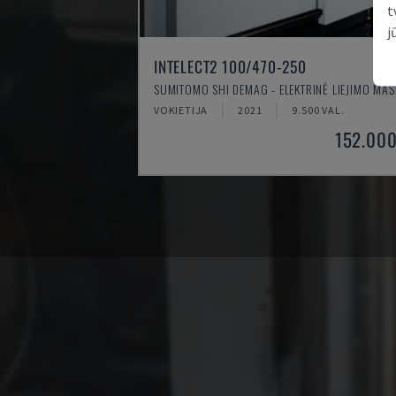
t
j
INTELECT2 100/470-250
SUMITOMO SHI DEMAG - ELEKTRINĖ LIEJIMO MAŠ
VOKIETIJA
2021
9.500 VAL.
152.000