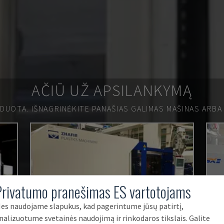
AČIŪ UŽ APSILANKYMĄ
RDUOTA.
IŠNAGRINĖKITE PANAŠIAS GALIMAS MAŠINAS ARBA
Privatumo pranešimas ES vartotojams
es naudojame slapukus, kad pagerintume jūsų patirtį,
nalizuotume svetainės naudojimą ir rinkodaros tikslais. Galite