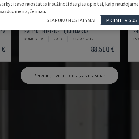
varkyti savo nuostatas ir sužinoti daugiau apie tai, kaip naudojame
ūsų duomenis, žemiau.
SLAPUKŲ NUSTATYMAI
PRIIMTI VISUS
ZHAFIR ZE2300
EC
INA
HAITIAN - ELEKTRINĖ LIEJIMO MAŠINA
SH
RUMUNIJA
2019
31.732 VAL.
IS
 €
88.500 €
Peržiūrėti visas panašias mašinas