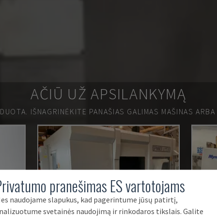
AČIŪ UŽ APSILANKYMĄ
RDUOTA.
IŠNAGRINĖKITE PANAŠIAS GALIMAS MAŠINAS ARBA
Privatumo pranešimas ES vartotojams
es naudojame slapukus, kad pagerintume jūsų patirtį,
nalizuotume svetainės naudojimą ir rinkodaros tikslais. Galite