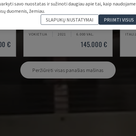
varkyti savo nuostatas ir sužinoti daugiau apie tai, kaip naudojame
ūsų duomenis, žemiau.
U5-1530
MYN
SLAPUKŲ NUSTATYMAI
PRIIMTI VISUS
TRAS
SPINNER - VERTIKALAUS APDIRBIMO CENTRAS
DAEWO
VOKIETIJA
2021
6.000 VAL.
ITALI
00 €
145.000 €
Peržiūrėti visas panašias mašinas