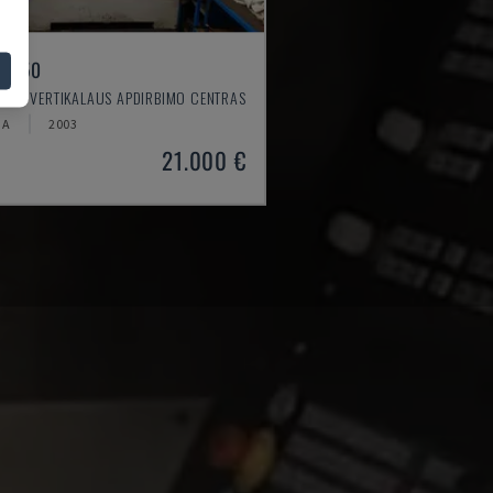
X 550
O - VERTIKALAUS APDIRBIMO CENTRAS
JA
2003
21.000 €