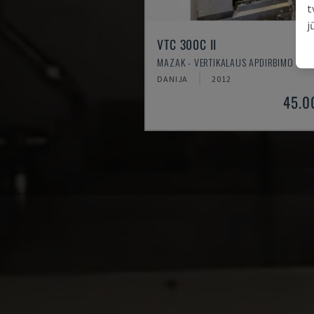
t
j
VTC 300C II
MAZAK - VERTIKALAUS APDIRBIMO CEN
DANIJA
2012
45.0