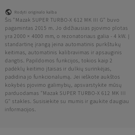
Rodyti originalo kalba
Šis "Mazak SUPER TURBO-X 612 MK III G" buvo
pagamintas 2015 m. Jo didžiausias pjovimo plotas
yra 2000 × 4000 mm, o rezonatoriaus galia - 4 kW. Į
standartinę įrangą įeina automatinis purkštukų
keitimas, automatinis kalibravimas ir apsauginis
dangtis. Papildomos funkcijos, tokios kaip 2
padėklų keitimo įtaisas ir dulkių surinkėjas,
padidina jo funkcionalumą. Jei ieškote aukštos
kokybės pjovimo galimybių, apsvarstykite mūsų
parduodamas "Mazak SUPER TURBO-X 612 MK III
G" stakles. Susisiekite su mumis ir gaukite daugiau
informacijos.