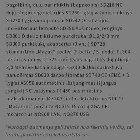
pagalbinių dujų parinkiklis (bepakopis) SD216 NC
dujų slėgio reguliatorius SD260 Lęšių valymo rinkinys
SD270 Lygiavimo įrankiai SD282 Osciliacijos
indikatoriaus lemputė SD290 Aušintuvo įrenginys
SD301 Didelio tikslumo purkštukai Ø1,2/2/3 mm
SD303 purkštukų adapteriai (3 vnt.) SD728
standartinė „Mazak“ spalva (F balta / S juoda) TL304
peilio ašmenys TL321 trečiosios pagalbos dujų linija
3,0 MPa sveikata ir sauga ES230 dulkių surinktuvo
paruošimas SD030 darbo žibintas SD748 CE (EMC + D
lygis) AS050 automatinis išsijungimas išjungus
jungiklį NC valdymas FT460 pasirinktinis
makrokomandas MZ200 šuolių detektorius NC079
„Mazatrol“ peržiūra NC319 15 colių XGA TFT
monitorius NO869 LAN, NO870 USB
*Nurodyti duomenys gali skirtis nuo faktinių verčių, tai
turėtų patvirtinti prekybos atstovas.