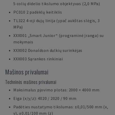
5 colių didelio tikslumo objektyvas (2,0 MPa)
PC010 2 padėklų keitiklis
TL322 4-oji dujų linija (ypač aukštas slėgis, 3
MPa)
XXX001 „Smart Junior“ (programinė įranga) su
mokymais
XXX002 Donaldson dulkių surinkėjas
XXX003 Sąrankos rinkiniai
Mašinos privalumai
Techninės mašinos privalumai
Maksimalus pjovimo plotas: 2000 × 4000 mm
Eiga (x/y/z): 4020 / 2020 / 90 mm
Padėties nustatymo tikslumas: ±0,01/500 mm (x,
y), ±0,01/100 mm (z)