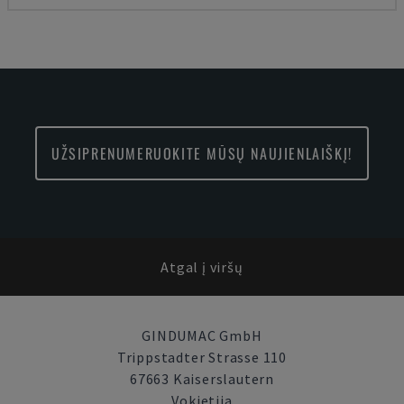
UŽSIPRENUMERUOKITE MŪSŲ NAUJIENLAIŠKĮ!
Atgal į viršų
GINDUMAC GmbH
Trippstadter Strasse 110
67663 Kaiserslautern
Vokietija