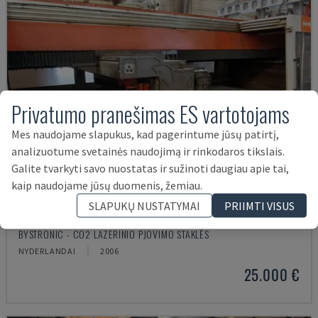
Privatumo pranešimas ES vartotojams
Mes naudojame slapukus, kad pagerintume jūsų patirtį,
analizuotume svetainės naudojimą ir rinkodaros tikslais.
Galite tvarkyti savo nuostatas ir sužinoti daugiau apie tai,
kaip naudojame jūsų duomenis, žemiau.
SLAPUKŲ NUSTATYMAI
PRIIMTI VISUS
BYSPEED 3015
BYSTRONIC - CO2 LAZERINIO PJOVIMO STAKLĖS
NYDERLANDAI
2006
25.000 €