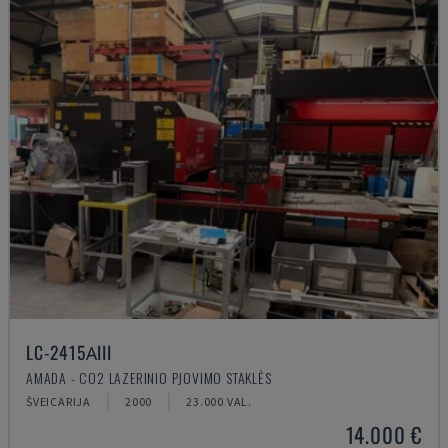
LC-2415ΑIII
AMADA - CO2 LAZERINIO PJOVIMO STAKLĖS
ŠVEICARIJA
2000
23.000 VAL.
14.000 €