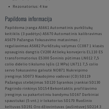
Rezonatorius: 4 kw
Papildoma informacija
Papildoma įranga AS661 Automatinis purkštukų
keitiklis (3 padėtys) AS670 Automatinis kalibravimas
AS679 Pažangus fokusavimo matavimas /
reguliavimas AS682 Purkštukų valymas CC087 1 klasės
apsauginis dangtis CV200 Atliekų konvejeris EL110 ES
transformatorius ES300 Šoninis pūtimas LN012 7,5
colio didelio tikslumo lęšis (2 MPa) LN711 7,5 colio
servo fokusavimo galvutė NO871 Nukreipimo
įrenginys SD073 Naudojimo vadovai (CD) SD119
Pažangus stebėjimas SD120 Sąrankos įrankiai SD130
Pagrindo rinkinys SD154 Bekontaktis profiliavimo
įrenginys su pakartotiniu bandymu SD167 Darbiniai
spaustukai (5 vnt.) ir lokatorius SD170 Ruošinio
keltuvas SD191 Oro džiovintuvas (aušintuve) SD214 3