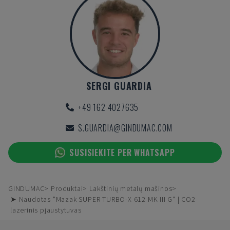
SERGI GUARDIA
+49 162 4027635
S.GUARDIA@GINDUMAC.COM
SUSISIEKITE PER WHATSAPP
GINDUMAC
Produktai
Lakštinių metalų mašinos
➤ Naudotas "Mazak SUPER TURBO-X 612 MK III G" | CO2
lazerinis pjaustytuvas