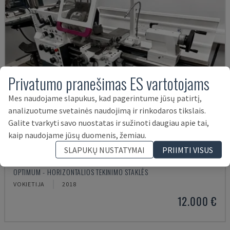
Privatumo pranešimas ES vartotojams
Mes naudojame slapukus, kad pagerintume jūsų patirtį,
analizuotume svetainės naudojimą ir rinkodaros tikslais.
Galite tvarkyti savo nuostatas ir sužinoti daugiau apie tai,
kaip naudojame jūsų duomenis, žemiau.
SLAPUKŲ NUSTATYMAI
PRIIMTI VISUS
TH 4610
OPTIMUM - HORIZONTALIOS TEKINIMO STAKLĖS
VOKIETIJA
2018
12.000 €