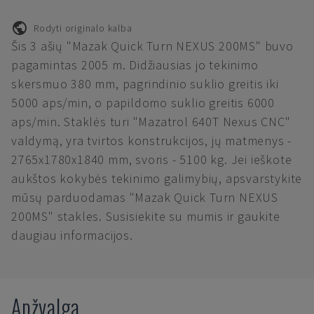
Rodyti originalo kalba
Šis 3 ašių "Mazak Quick Turn NEXUS 200MS" buvo
pagamintas 2005 m. Didžiausias jo tekinimo
skersmuo 380 mm, pagrindinio suklio greitis iki
5000 aps/min, o papildomo suklio greitis 6000
aps/min. Staklės turi "Mazatrol 640T Nexus CNC"
valdymą, yra tvirtos konstrukcijos, jų matmenys -
2765x1780x1840 mm, svoris - 5100 kg. Jei ieškote
aukštos kokybės tekinimo galimybių, apsvarstykite
mūsų parduodamas "Mazak Quick Turn NEXUS
200MS" stakles. Susisiekite su mumis ir gaukite
daugiau informacijos.
Apžvalga