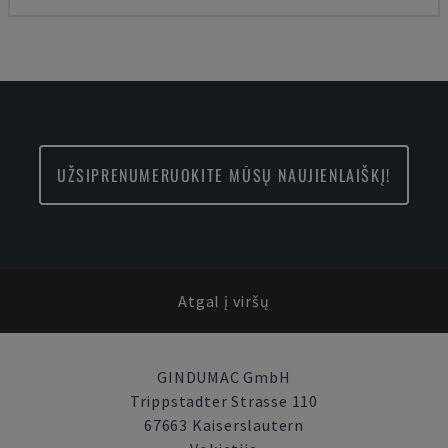
UŽSIPRENUMERUOKITE MŪSŲ NAUJIENLAIŠKĮ!
Atgal į viršų
GINDUMAC GmbH
Trippstadter Strasse 110
67663 Kaiserslautern