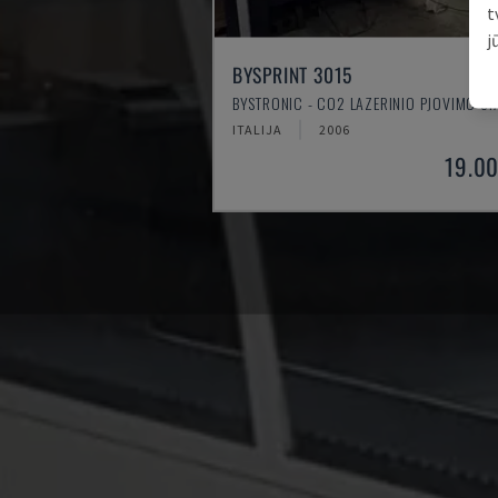
t
j
BYSPRINT 3015
BYSTRONIC - CO2 LAZERINIO PJOVIMO ST
ITALIJA
2006
19.0