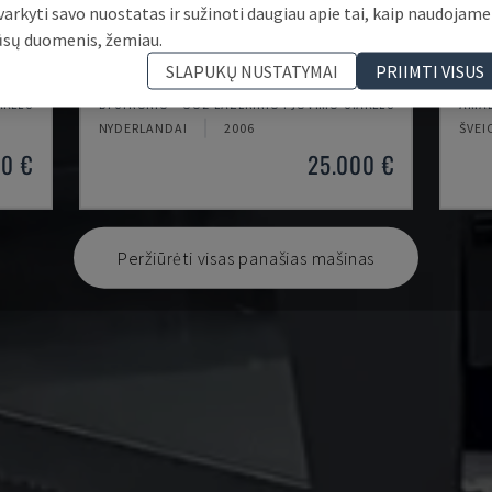
varkyti savo nuostatas ir sužinoti daugiau apie tai, kaip naudojame
ūsų duomenis, žemiau.
BYSPEED 3015
LC-
SLAPUKŲ NUSTATYMAI
PRIIMTI VISUS
AKLĖS
BYSTRONIC - CO2 LAZERINIO PJOVIMO STAKLĖS
AMAD
NYDERLANDAI
2006
ŠVEI
00 €
25.000 €
Peržiūrėti visas panašias mašinas