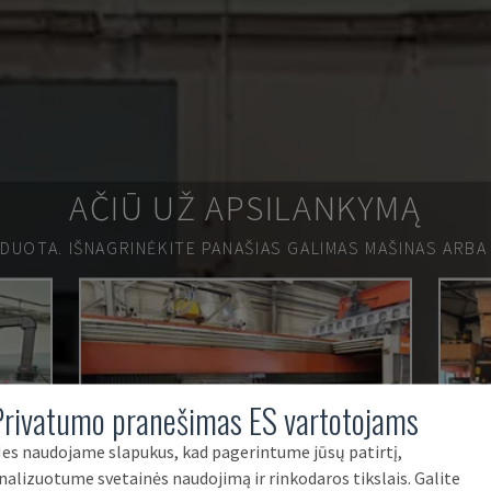
AČIŪ UŽ APSILANKYMĄ
RDUOTA.
IŠNAGRINĖKITE PANAŠIAS GALIMAS MAŠINAS ARBA
Privatumo pranešimas ES vartotojams
es naudojame slapukus, kad pagerintume jūsų patirtį,
nalizuotume svetainės naudojimą ir rinkodaros tikslais. Galite