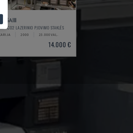
2415ΑIII
A - CO2 LAZERINIO PJOVIMO STAKLĖS
CARIJA
2000
23.000 VAL.
14.000 €