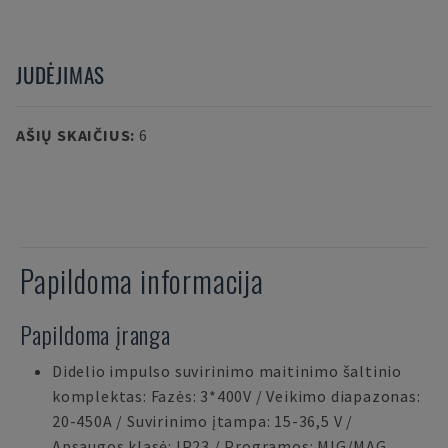
JUDĖJIMAS
AŠIŲ SKAIČIUS
:
6
Papildoma informacija
Papildoma įranga
Didelio impulso suvirinimo maitinimo šaltinio
komplektas: Fazės: 3*400V / Veikimo diapazonas:
20-450A / Suvirinimo įtampa: 15-36,5 V /
Apsaugos klasė: IP23 / Programos: MIG/MAG,