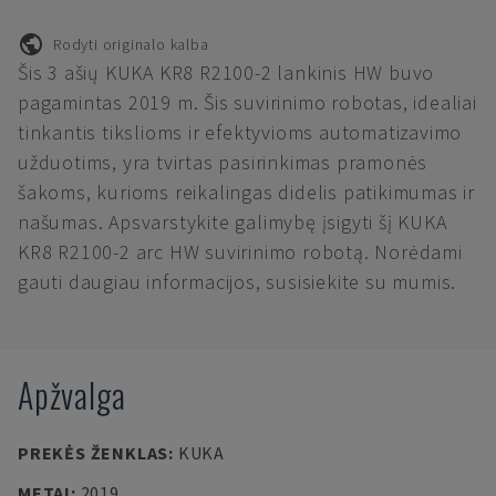
Rodyti originalo kalba
Šis 3 ašių KUKA KR8 R2100-2 lankinis HW buvo
pagamintas 2019 m. Šis suvirinimo robotas, idealiai
tinkantis tikslioms ir efektyvioms automatizavimo
užduotims, yra tvirtas pasirinkimas pramonės
šakoms, kurioms reikalingas didelis patikimumas ir
našumas. Apsvarstykite galimybę įsigyti šį KUKA
KR8 R2100-2 arc HW suvirinimo robotą. Norėdami
gauti daugiau informacijos, susisiekite su mumis.
Apžvalga
PREKĖS ŽENKLAS
:
KUKA
METAI
:
2019