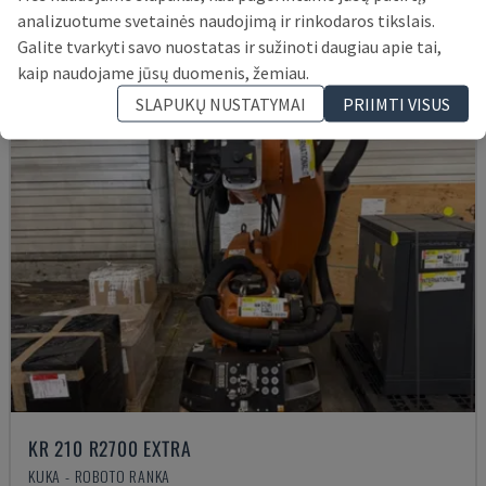
analizuotume svetainės naudojimą ir rinkodaros tikslais.
Galite tvarkyti savo nuostatas ir sužinoti daugiau apie tai,
kaip naudojame jūsų duomenis, žemiau.
SLAPUKŲ NUSTATYMAI
PRIIMTI VISUS
KR 210 R2700 EXTRA
KUKA - ROBOTO RANKA