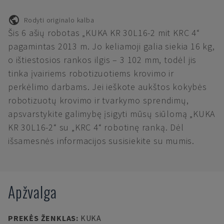
Rodyti originalo kalba
Šis 6 ašių robotas „KUKA KR 30L16-2 mit KRC 4“
pagamintas 2013 m. Jo keliamoji galia siekia 16 kg,
o ištiestosios rankos ilgis – 3 102 mm, todėl jis
tinka įvairiems robotizuotiems krovimo ir
perkėlimo darbams. Jei ieškote aukštos kokybės
robotizuotų krovimo ir tvarkymo sprendimų,
apsvarstykite galimybę įsigyti mūsų siūlomą „KUKA
KR 30L16-2“ su „KRC 4“ robotinę ranką. Dėl
išsamesnės informacijos susisiekite su mumis.
Apžvalga
PREKĖS ŽENKLAS
:
KUKA