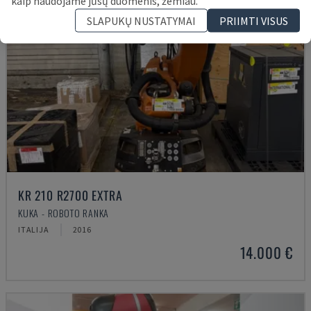
kaip naudojame jūsų duomenis, žemiau.
SLAPUKŲ NUSTATYMAI
PRIIMTI VISUS
KR 210 R2700 EXTRA
KUKA - ROBOTO RANKA
ITALIJA
2016
14.000 €