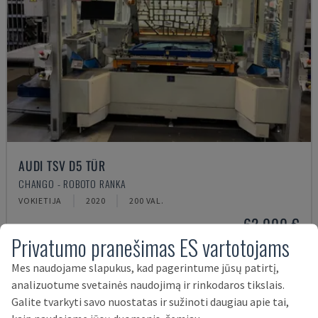
AUDI TSV D5 TÜR
CHANGO - ROBOTO RANKA
VOKIETIJA
2020
200 VAL.
62.000 €
Privatumo pranešimas ES vartotojams
Mes naudojame slapukus, kad pagerintume jūsų patirtį,
analizuotume svetainės naudojimą ir rinkodaros tikslais.
Galite tvarkyti savo nuostatas ir sužinoti daugiau apie tai,