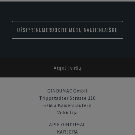
UŽSIPRENUMERUOKITE MŪSŲ NAUJIENLAIŠKĮ!
Atgal į viršų
GINDUMAC GmbH
Trippstadter Strasse 110
67663 Kaiserslautern
Vokietija
APIE GINDUMAC
KARJERA