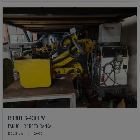
ROBOT S-430I W
FANUC - ROBOTO RANKA
BELGIJA
2000